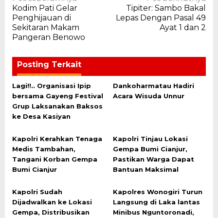
Navigasi
Kodim Pati Gelar
Tipiter: Sambo Bakal
pos
Penghijauan di
Lepas Dengan Pasal 49
Sekitaran Makam
Ayat 1 dan 2
Pangeran Benowo
Posting Terkait
Lagi!!.. Organisasi Ipip
Dankoharmatau Hadiri
bersama Gayeng Festival
Acara Wisuda Unnur
Grup Laksanakan Baksos
ke Desa Kasiyan
Kapolri Kerahkan Tenaga
Kapolri Tinjau Lokasi
Medis Tambahan,
Gempa Bumi Cianjur,
Tangani Korban Gempa
Pastikan Warga Dapat
Bumi Cianjur
Bantuan Maksimal
Kapolri Sudah
Kapolres Wonogiri Turun
Dijadwalkan ke Lokasi
Langsung di Laka lantas
Gempa, Distribusikan
Minibus Nguntoronadi,