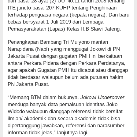
dan pasal 28 ayat (2) UU No.11 tahun 2008 tentang
ITE juncto pasal 207 KUHP tentang Penghinaan
terhadap penguasa negara (kepala negara). Dan baru
bebas bersyarat 1 Juli 2019 dari Lembaga
Pemasyarakatan (Lapas) Kelas II.B Slawi Jateng.
Penangkapan Bambang Tri Mulyono mantan
Narapidana (Napi) yang menggugat Jokowi di PN
Jakarta Pusat dengan gugatan PMH ini berkaitaan
antara Perkara Pidana dengan Perkara Perdatanya,
agar apakah Gugatan PMH itu dicabut atau dianggap
tidak berdasar walaupun belum ada putusan hakim
PN Jakarta Pusat.
“Memang BTM dalam bukunya,
Jokowi Undercover
menduga banyak data pemalsuan identitas Joko
Widodo walaupun dianggap referensi tidak bersifat
ilmiah/ akademik dan secara akademis tidak bisa
dipertanggung jawabkan, referensi dan narasumber
informan tidak jelas,” lanjutnya lagi.