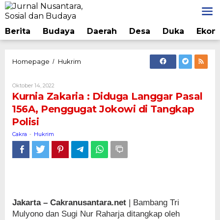
Lewati
ke
konten
Berita
Budaya
Daerah
Desa
Duka
Ekon
Kurnia
Homepage
Hukrim
/
Zakaria
:
Oleh
Oktober 14, 2022
Diduga
Cakra
Kurnia Zakaria : Diduga Langgar Pasal
Langgar
156A, Penggugat Jokowi di Tangkap
Pasal
Polisi
156A,
Penggugat
Cakra
Hukrim
-
Jokowi
di
Tangkap
Polisi
Jakarta – Cakranusantara.net
| Bambang Tri
Mulyono dan Sugi Nur Raharja ditangkap oleh