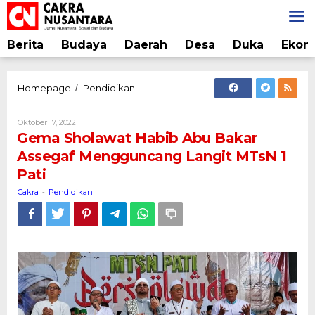
Lewati
ke
konten
Berita
Budaya
Daerah
Desa
Duka
Ekon
Gema
Homepage
Pendidikan
/
Sholawat
Habib
Oleh
Oktober 17, 2022
Abu
Cakra
Gema Sholawat Habib Abu Bakar
Bakar
Assegaf Mengguncang Langit MTsN 1
Assegaf
Pati
Mengguncang
Langit
Cakra
Pendidikan
-
MTsN
1
Pati