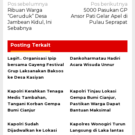
Navigasi
Pos sebelumnya
Pos berikutnya
Ribuan Warga
5000 Pasukan GP
pos
“Geruduk” Desa
Ansor Pati Gelar Apel di
Jambean Kidul, Ini
Pulau Seprapat
Sebabnya
Posting Terkait
Lagi!!.. Organisasi Ipip
Dankoharmatau Hadiri
bersama Gayeng Festival
Acara Wisuda Unnur
Grup Laksanakan Baksos
ke Desa Kasiyan
Kapolri Kerahkan Tenaga
Kapolri Tinjau Lokasi
Medis Tambahan,
Gempa Bumi Cianjur,
Tangani Korban Gempa
Pastikan Warga Dapat
Bumi Cianjur
Bantuan Maksimal
Kapolri Sudah
Kapolres Wonogiri Turun
Dijadwalkan ke Lokasi
Langsung di Laka lantas