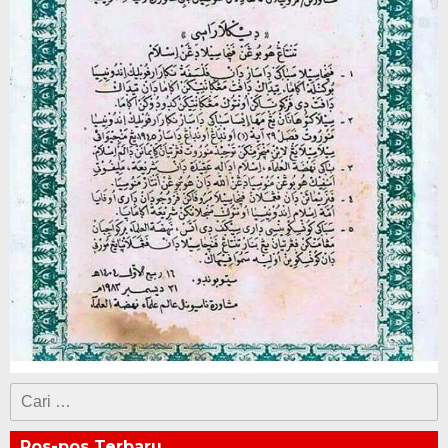
Cari
untuk:
Pos-pos Terbaru