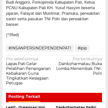
Budi Anggoro, Forkopimda Kabupaten Pati, Ketua
PCNU Kabupaten Pati KH. Yusuf Hasyim beserta
jajaran, Fatayat dan Muslimat, Pramuka, perwakilan
santri serta pasukan TNI Polri dan perwakilan
banser.
(*/Red)
#INSANPERSINDEPENDENPATI
#ipip
Navigasi
Pos sebelumnya
Pos berikutnya
Lapas Pati Gelar
Dankoharmatau Buka
pos
Pelatihan Penanganan
Lomba Menembak TNI-
Kebakaran Guna
Polri
Tingkatkan Kesiagaan
Petugas
Posting Terkait
Lagi!!.. Organisasi Ipip
Dankoharmatau Hadiri