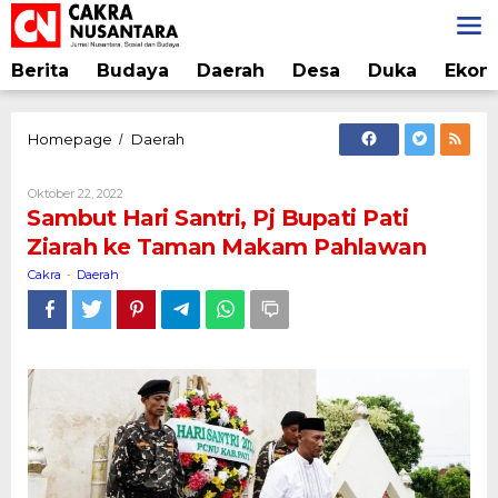
Lewati
ke
konten
Berita
Budaya
Daerah
Desa
Duka
Ekon
Sambut
Homepage
Daerah
/
Hari
Santri,
Oleh
Oktober 22, 2022
Pj
Cakra
Sambut Hari Santri, Pj Bupati Pati
Bupati
Ziarah ke Taman Makam Pahlawan
Pati
Ziarah
Cakra
Daerah
-
ke
Taman
Makam
Pahlawan