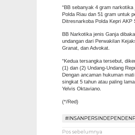
“BB sebanyak 4 gram narkotika j
Polda Riau dan 51 gram untuk pe
Ditresnarkoba Polda Kepri AKP 
BB Narkotika jenis Ganja dibak
undangan dari Perwakilan Keja
Granat, dan Advokat.
“Kedua tersangka tersebut, dike
(1) dan (2) Undang-Undang Repu
Dengan ancaman hukuman mati a
singkat 5 tahun atau paling lam
Yelvis Oktaviano.
(*/Red)
#INSANPERSINDEPENDENP
Navigasi
Pos sebelumnya