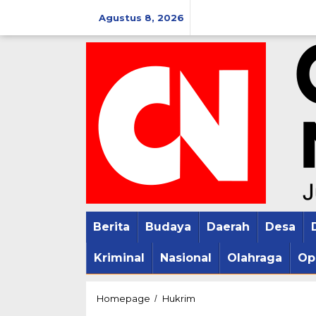
Lewati
Agustus 8, 2026
ke
konten
Berita
Budaya
Daerah
Desa
Kriminal
Nasional
Olahraga
Op
Ditresnarkoba
Homepage
Hukrim
/
Polda