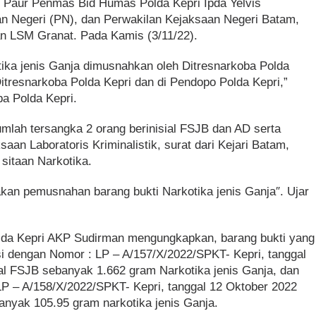
 Paur Penmas Bid Humas Polda Kepri Ipda Yelvis
an Negeri (PN), dan Perwakilan Kejaksaan Negeri Batam,
 LSM Granat. Pada Kamis (3/11/22).
ika jenis Ganja dimusnahkan oleh Ditresnarkoba Polda
itresnarkoba Polda Kepri dan di Pendopo Polda Kepri,”
ba Polda Kepri.
umlah tersangka 2 orang berinisial FSJB dan AD serta
aan Laboratoris Kriminalistik, surat dari Kejari Batam,
 sitaan Narkotika.
nakan pemusnahan barang bukti Narkotika jenis Ganja″. Ujar
olda Kepri AKP Sudirman mengungkapkan, barang bukti yang
lisi dengan Nomor : LP – A/157/X/2022/SPKT- Kepri, tanggal
ial FSJB sebanyak 1.662 gram Narkotika jenis Ganja, dan
LP – A/158/X/2022/SPKT- Kepri, tanggal 12 Oktober 2022
anyak 105.95 gram narkotika jenis Ganja.