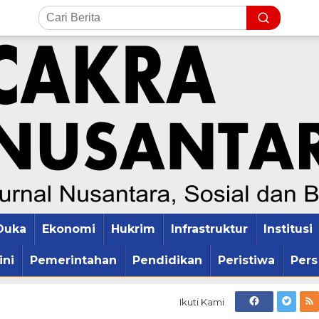
Duka
Ekonomi
Hukrim
Infrastruktur
Institusi
ini
Pemerintahan
Pendidikan
Peristiwa
Pers
Ikuti Kami