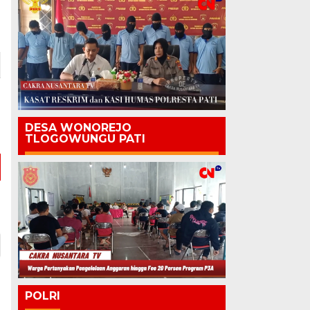
DESA WONOREJO
TLOGOWUNGU PATI
POLRI