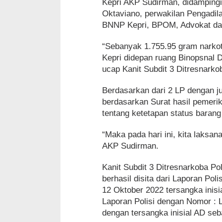
Kepri AKP Sudirman, didampingi
Oktaviano, perwakilan Pengadil
BNNP Kepri, BPOM, Advokat dan
“Sebanyak 1.755.95 gram narkot
Kepri didepan ruang Binopsnal D
ucap Kanit Subdit 3 Ditresnarko
Berdasarkan dari 2 LP dengan j
berdasarkan Surat hasil pemeriks
tentang ketetapan status barang
“Maka pada hari ini, kita laksa
AKP Sudirman.
Kanit Subdit 3 Ditresnarkoba P
berhasil disita dari Laporan Po
12 Oktober 2022 tersangka inis
Laporan Polisi dengan Nomor : 
dengan tersangka inisial AD seb