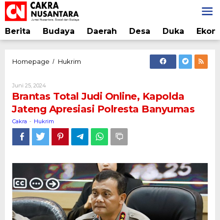
Lewati
ke
konten
Berita
Budaya
Daerah
Desa
Duka
Ekon
Brantas
Homepage
Hukrim
/
Total
Judi
Oleh
Juni 25, 2024
Online,
Cakra
Brantas Total Judi Online, Kapolda
Kapolda
Jateng Apresiasi Polresta Banyumas
Jateng
Apresiasi
Cakra
Hukrim
-
Polresta
Banyumas