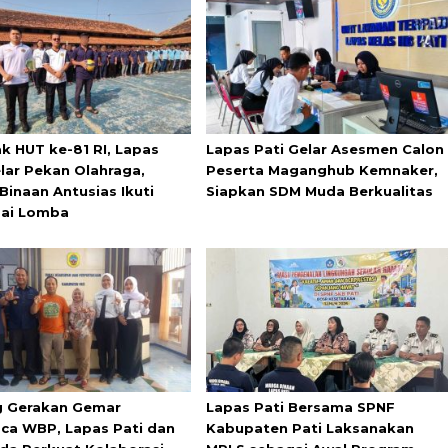
k HUT ke-81 RI, Lapas
Lapas Pati Gelar Asesmen Calon
elar Pekan Olahraga,
Peserta Maganghub Kemnaker,
Binaan Antusias Ikuti
Siapkan SDM Muda Berkualitas
ai Lomba
 Gerakan Gemar
Lapas Pati Bersama SPNF
a WBP, Lapas Pati dan
Kabupaten Pati Laksanakan