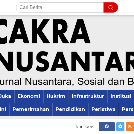
Duka
Ekonomi
Hukrim
Infrastruktur
Institusi
ini
Pemerintahan
Pendidikan
Peristiwa
Pers
Ikuti Kami