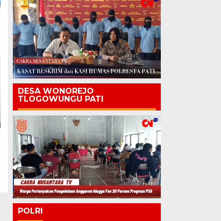
DESA WONOREJO
TLOGOWUNGU PATI
POLRI