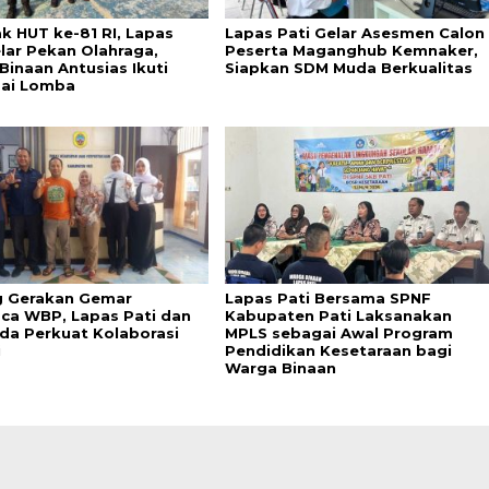
k HUT ke-81 RI, Lapas
Lapas Pati Gelar Asesmen Calon
elar Pekan Olahraga,
Peserta Maganghub Kemnaker,
Binaan Antusias Ikuti
Siapkan SDM Muda Berkualitas
ai Lomba
 Gerakan Gemar
Lapas Pati Bersama SPNF
a WBP, Lapas Pati dan
Kabupaten Pati Laksanakan
da Perkuat Kolaborasi
MPLS sebagai Awal Program
i
Pendidikan Kesetaraan bagi
Warga Binaan