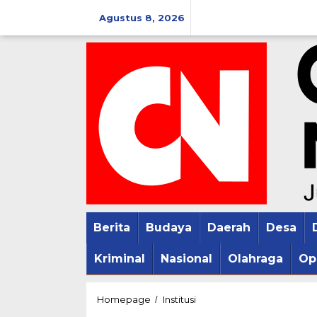
Lewati
Agustus 8, 2026
ke
konten
Berita
Budaya
Daerah
Desa
Kriminal
Nasional
Olahraga
Op
Hari
Homepage
Institusi
/
Bhayangkara