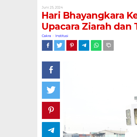
Ke
Oleh
Juni 25, 2024
78,
Cakra
Hari Bhayangkara Ke
Polda
Jateng
Upacara Ziarah dan
Gelar
Upacara
Cakra
Institusi
-
Ziarah
dan
Tabur
Bunga