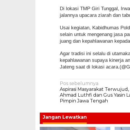
Di lokasi TMP Giri Tunggal, I
jalannya upacara ziarah dan ta
Usai kegiatan, Kabidhumas Po
selain untuk mengenang jasa par
juang dan kepahlawanan kepada s
Agar tradisi ini selalu di utama
kepahlawanan supaya kinerja ang
Jateng saat di lokasi acara.(@G
Navigasi
Pos sebelumnya
Aspirasi Masyarakat Terwujud, 
pos
Ahmad Luthfi dan Gus Yasin L
Pimpin Jawa Tengah
Jangan Lewatkan