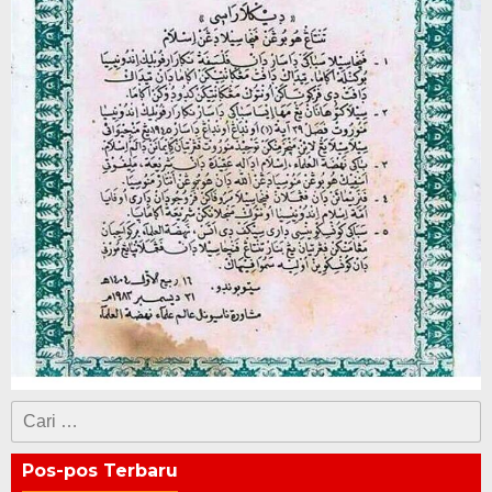
Cari
untuk:
Pos-pos Terbaru