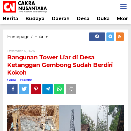
Lewati
ke
konten
Berita
Budaya
Daerah
Desa
Duka
Ekon
Bangunan
Homepage
Hukrim
/
Tower
Liar
Oleh
Desember 4, 2024
di
Cakra
Bangunan Tower Liar di Desa
Desa
Ketanggan Gembong Sudah Berdiri
Ketanggan
Kokoh
Gembong
Sudah
Cakra
Hukrim
-
Berdiri
Kokoh