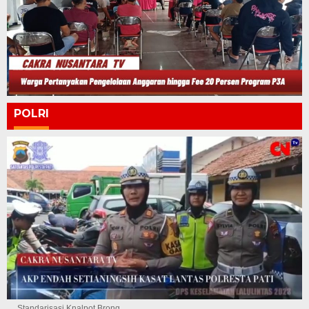
POLRI
Standarisasi Knalpot Brong