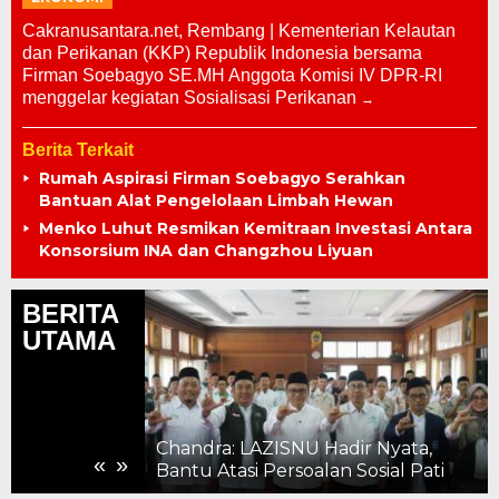
Cakranusantara.net, Rembang | Kementerian Kelautan
dan Perikanan (KKP) Republik Indonesia bersama
Firman Soebagyo SE.MH Anggota Komisi IV DPR-RI
menggelar kegiatan Sosialisasi Perikanan
Berita Terkait
Rumah Aspirasi Firman Soebagyo Serahkan
Bantuan Alat Pengelolaan Limbah Hewan
Menko Luhut Resmikan Kemitraan Investasi Antara
Konsorsium INA dan Changzhou Liyuan
BERITA
UTAMA
ti Harus Masuk
uda Jangan
Chandra: LAZISNU Hadir Nyata,
«
»
n
Bantu Atasi Persoalan Sosial Pati