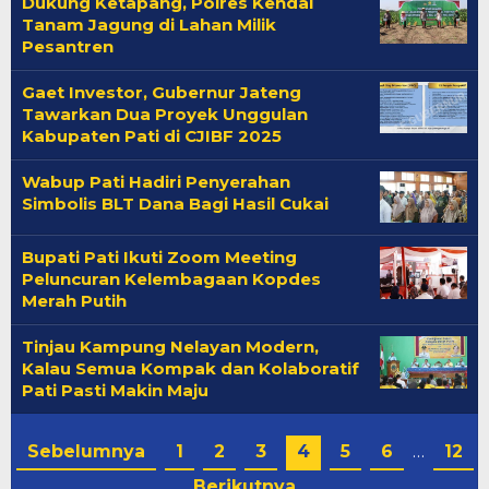
Dukung Ketapang, Polres Kendal
Tanam Jagung di Lahan Milik
Pesantren
Gaet Investor, Gubernur Jateng
Tawarkan Dua Proyek Unggulan
Kabupaten Pati di CJIBF 2025
Wabup Pati Hadiri Penyerahan
Simbolis BLT Dana Bagi Hasil Cukai
Bupati Pati Ikuti Zoom Meeting
Peluncuran Kelembagaan Kopdes
Merah Putih
Tinjau Kampung Nelayan Modern,
Kalau Semua Kompak dan Kolaboratif
Pati Pasti Makin Maju
Sebelumnya
1
2
3
4
5
6
…
12
Berikutnya