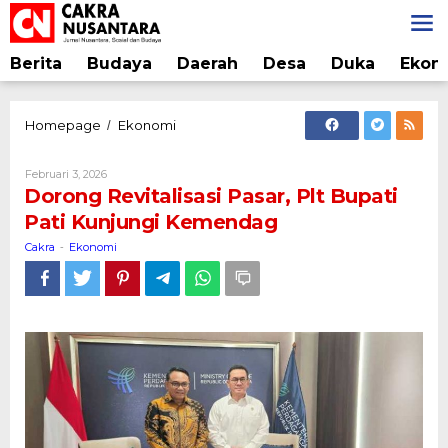
Lewati
ke
konten
Berita
Budaya
Daerah
Desa
Duka
Ekon
Dorong
Homepage
Ekonomi
/
Revitalisasi
Pasar,
Oleh
Februari 3, 2026
Plt
Cakra
Dorong Revitalisasi Pasar, Plt Bupati
Bupati
Pati Kunjungi Kemendag
Pati
Kunjungi
Cakra
Ekonomi
-
Kemendag