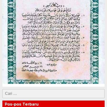
Cari
untuk:
Pos-pos Terbaru