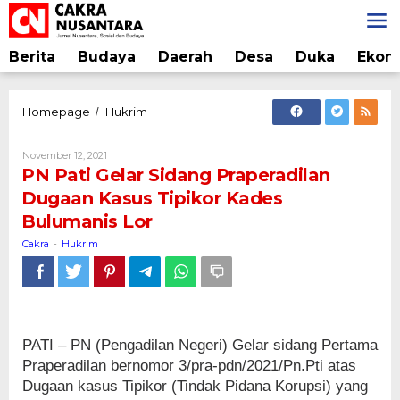
Lewati
ke
konten
Berita
Budaya
Daerah
Desa
Duka
Ekon
PN
Homepage
Hukrim
/
Pati
Gelar
Oleh
November 12, 2021
Sidang
Cakra
PN Pati Gelar Sidang Praperadilan
Praperadilan
Dugaan Kasus Tipikor Kades
Dugaan
Bulumanis Lor
Kasus
Tipikor
Cakra
Hukrim
-
Kades
Bulumanis
Lor
PATI – PN (Pengadilan Negeri) Gelar sidang Pertama
Praperadilan bernomor 3/pra-pdn/2021/Pn.Pti atas
Dugaan kasus Tipikor (Tindak Pidana Korupsi) yang