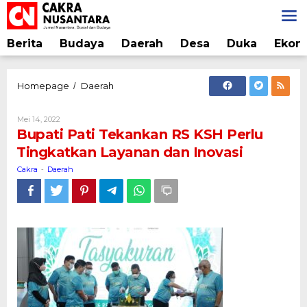
Lewati
ke
konten
Berita
Budaya
Daerah
Desa
Duka
Ekon
Bupati
Homepage
Daerah
/
Pati
Tekankan
Oleh
Mei 14, 2022
RS
Cakra
Bupati Pati Tekankan RS KSH Perlu
KSH
Tingkatkan Layanan dan Inovasi
Perlu
Tingkatkan
Cakra
Daerah
-
Layanan
dan
Inovasi