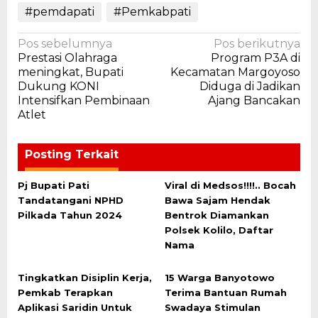
#pemdapati
#Pemkabpati
Navigasi
Pos sebelumnya
Pos berikutnya
Prestasi Olahraga
Program P3A di
pos
meningkat, Bupati
Kecamatan Margoyoso
Dukung KONI
Diduga di Jadikan
Intensifkan Pembinaan
Ajang Bancakan
Atlet
Posting Terkait
Pj Bupati Pati
Viral di Medsos!!!!.. Bocah
Tandatangani NPHD
Bawa Sajam Hendak
Pilkada Tahun 2024
Bentrok Diamankan
Polsek Kolilo, Daftar
Nama
Tingkatkan Disiplin Kerja,
15 Warga Banyotowo
Pemkab Terapkan
Terima Bantuan Rumah
Aplikasi Saridin Untuk
Swadaya Stimulan