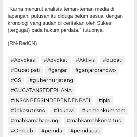
“Karna menurut analisis teman-teman media di
lapangan, putusan itu diduga belum sesuai dengan
kronologi yang sudah di ceritakan oleh Sukesi
(tergugat) pada hukum perdata,” tutupnya.
(RN-RedCN)
#Advokasi
#Advokat
#Aktivis
#bupati
#Bupatipati
#ganjar
#ganjarpranowo
#GS
#gubernurjateng
#GUGATANSEDERHANA
#INSANPERSINDEPENDENPATI
#ipip
#Jokosutrisno
#Jokowi
#kemenkumham
#mahkamahagung
#mahkamahkonstitusi
#Ombob
#pemda
#pemdapati