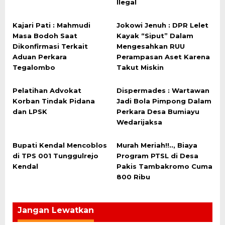
Ilegal
Kajari Pati : Mahmudi
Jokowi Jenuh : DPR Lelet
Masa Bodoh Saat
Kayak “Siput” Dalam
Dikonfirmasi Terkait
Mengesahkan RUU
Aduan Perkara
Perampasan Aset Karena
Tegalombo
Takut Miskin
Pelatihan Advokat
Dispermades : Wartawan
Korban Tindak Pidana
Jadi Bola Pimpong Dalam
dan LPSK
Perkara Desa Bumiayu
Wedarijaksa
Bupati Kendal Mencoblos
Murah Meriah!!.., Biaya
di TPS 001 Tunggulrejo
Program PTSL di Desa
Kendal
Pakis Tambakromo Cuma
800 Ribu
Jangan Lewatkan