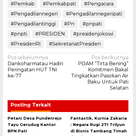
#Pemkab
#Pemkabpati
#Pengacara
#Pengadilannegeri
#Pengadilannegeripati
#Pengadilantinggi
#Pn
#pnpati
#pnpti
#PRESIDEN
#presidenjokowi
#PresidenRI
#SekretariatPresiden
Navigasi
Pos sebelumnya
Pos berikutnya
Dankoharmatau Hadiri
PDAM “Tirta Bening”
pos
Peringatan HUT TNI
Komitmen Bakal
ke-77
Tingkatkan Pasokan Air
Baku Untuk Pati
Selatan
Posting Terkait
Petani Desa Pundenrejo
Fantastik, Kurnia Zakaria
Tayu Gerudug Kantor
: Negara Rugi 271 Trilyun
BPN Pati
di Bisnis Tambang Timah