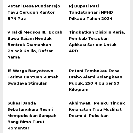
Petani Desa Pundenrejo
Pj Bupati Pati
Tayu Gerudug Kantor
Tandatangani NPHD
BPN Pati
Pilkada Tahun 2024
Viral di Medsos!!!!.. Bocah
Tingkatkan Disiplin Kerja,
Bawa Sajam Hendak
Pemkab Terapkan
Bentrok Diamankan
Aplikasi Saridin Untuk
Polsek Kolilo, Daftar
APD
Nama
15 Warga Banyotowo
Petani Tembakau Desa
Terima Bantuan Rumah
Brabo Alami Kelangkaan
Swadaya Stimulan
Pupuk, 250 Ribu per 50
Kilogram
Sukesi Janda
Akhirnya!!.. Pelaku Tindak
Sebatangkara Resmi
Kejahatan Tipu Muslihat
Mempolisikan Sanipah,
Resmi di Polisikan
Bang Bimo Turut
Komentar