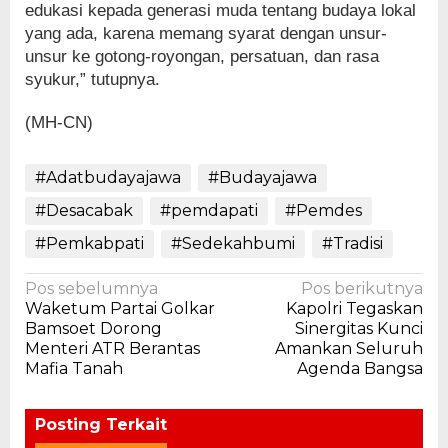
edukasi kepada generasi muda tentang budaya lokal
yang ada, karena memang syarat dengan unsur-
unsur ke gotong-royongan, persatuan, dan rasa
syukur,” tutupnya.
(MH-CN)
#Adatbudayajawa
#Budayajawa
#Desacabak
#pemdapati
#Pemdes
#Pemkabpati
#Sedekahbumi
#Tradisi
Navigasi
Pos sebelumnya
Pos berikutnya
Waketum Partai Golkar
Kapolri Tegaskan
pos
Bamsoet Dorong
Sinergitas Kunci
Menteri ATR Berantas
Amankan Seluruh
Mafia Tanah
Agenda Bangsa
Posting Terkait