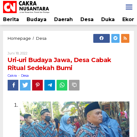
Lewati
ke
konten
Berita
Budaya
Daerah
Desa
Duka
Ekon
Uri-
Homepage
Desa
/
uri
Budaya
Oleh
Juni 18, 2022
Jawa,
Cakra
Uri-uri Budaya Jawa, Desa Cabak
Desa
Ritual Sedekah Bumi
Cabak
Ritual
Cakra
Desa
-
Sedekah
Bumi