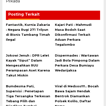
Pilkada
Posting Terkait
Fantastik, Kurnia Zakaria
Kajari Pati : Mahmudi
: Negara Rugi 271 Trilyun
Masa Bodoh Saat
di Bisnis Tambang Timah
Dikonfirmasi Terkait
Ilegal
Aduan Perkara
Tegalombo
Jokowi Jenuh : DPR Lelet
Dispermades : Wartawan
Kayak “Siput” Dalam
Jadi Bola Pimpong Dalam
Mengesahkan RUU
Perkara Desa Bumiayu
Perampasan Aset Karena
Wedarijaksa
Takut Miskin
Bumdesma Pati,
Viral di Medsos!!!!.. Bocah
Supervisi : Penetapan
Bawa Sajam Hendak
Tiga Tersangka Terkesan
Bentrok Diamankan
Tebang Pilih dan
Polsek Kolilo, Daftar