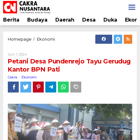
Lewati
ke
konten
Berita
Budaya
Daerah
Desa
Duka
Ekon
Petani
Homepage
Ekonomi
/
Desa
Pundenrejo
Oleh
Juni 1, 2024
Tayu
Cakra
Petani Desa Pundenrejo Tayu Gerudug
Gerudug
Kantor BPN Pati
Kantor
BPN
Cakra
Ekonomi
-
Pati