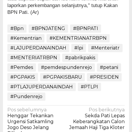
laporkan perkembangan selanjutnya,” tutup Kakan
BPN Pati. (Ar)
#Bpn
#BPNJATENG
#BPNPATI
#Kementrian
#KEMENTRIANATRBPN
#LAJUPERDANAINDAH
#lpi
#Menteriatr
#MENTERIATRBPN
#pabrikpakis
#Pemdes
#pemdespundenrejo
#petani
#PGPAKIS
#PGPAKISBARU
#PRESIDEN
#PTLAJUPERDANAINDAH
#PTLPI
#Pundenrejo
Navigasi
Pos sebelumnya
Pos berikutnya
Henggar Tekankan
Sekda Pati Lepas
pos
Urgensi Satkamling
Keberangkatan Calon
Jogo Deso Jelang
Jemaah Haji Tiga Kloter