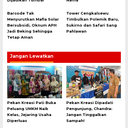
Dijadikan Tumbal
Nama
Barcode Tak
Tower Cengkalsewu
Menyurutkan Mafia Solar
Timbulkan Polemik Baru,
Bersubsidi, Oknum APH
Sukirno dan Safari Sang
Jadi Beking Sehingga
Pahlawan
Tetap Aman
Jangan Lewatkan
Pekan Kreasi Pati Buka
Pekan Kreasi Dipadati
Peluang UMKM Naik
Pengunjung, Chandra:
Kelas, Jejaring Usaha
Jangan Tinggalkan
Diperluas
Sampah!