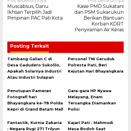
Navigasi
Pos sebelumnya
Pos berikutnya
Muscabsus, Danu
Kasie PMD Sukatani
pos
Ikhsan Terpilih Jadi
dan PSM Sukarukun
Pimpinan PAC Pati Kota
Berikan Bantuan
Korban KDRT
Penyiraman Air Keras
Posting Terkait
Tambang Galian C di
Personel TNI Geruduk
Desa Gadudero Sukolilo,
Polresta Pati, Beri
Apakah Solarnya Industri
Kejutan Hari Bhayangkara
Atau Industri Sulapan
Penutupan Pameran
Gara-gara HP Nyawa
Fotografi hari
Melayang, Enam
Bhayangkara ke-78 Polda
Tersangka Diamankan
Kepri di Grand Batam Mall
Polisi
Fantastik, Kurnia Zakaria
Kajari Pati : Mahmudi
: Negara Rugi 271 Trilyun
Masa Bodoh Saat