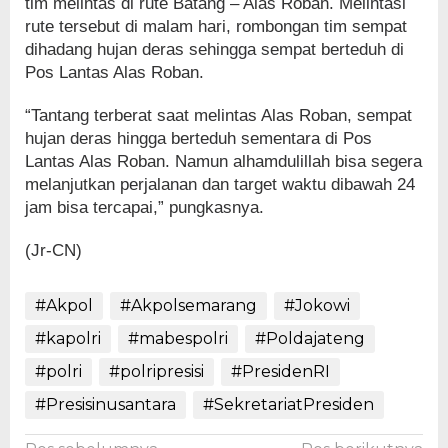
tim melintas di rute Batang – Alas Roban. Melintasi
rute tersebut di malam hari, rombongan tim sempat
dihadang hujan deras sehingga sempat berteduh di
Pos Lantas Alas Roban.
“Tantang terberat saat melintas Alas Roban, sempat
hujan deras hingga berteduh sementara di Pos
Lantas Alas Roban. Namun alhamdulillah bisa segera
melanjutkan perjalanan dan target waktu dibawah 24
jam bisa tercapai,” pungkasnya.
(Jr-CN)
#Akpol
#Akpolsemarang
#Jokowi
#kapolri
#mabespolri
#Poldajateng
#polri
#polripresisi
#PresidenRI
#Presisinusantara
#SekretariatPresiden