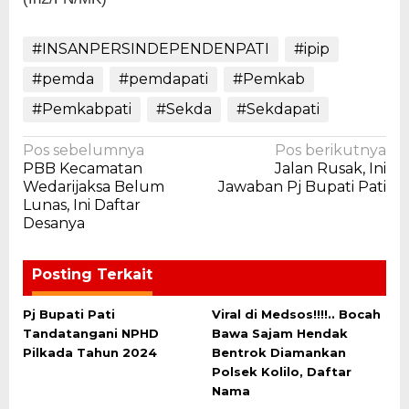
#INSANPERSINDEPENDENPATI
#ipip
#pemda
#pemdapati
#Pemkab
#Pemkabpati
#Sekda
#Sekdapati
Navigasi
Pos sebelumnya
Pos berikutnya
PBB Kecamatan
Jalan Rusak, Ini
pos
Wedarijaksa Belum
Jawaban Pj Bupati Pati
Lunas, Ini Daftar
Desanya
Posting Terkait
Pj Bupati Pati
Viral di Medsos!!!!.. Bocah
Tandatangani NPHD
Bawa Sajam Hendak
Pilkada Tahun 2024
Bentrok Diamankan
Polsek Kolilo, Daftar
Nama