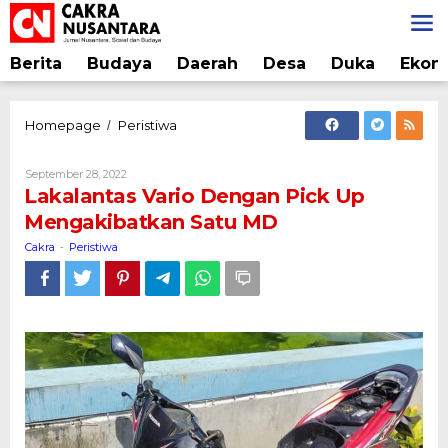
Lewati
ke
konten
Berita
Budaya
Daerah
Desa
Duka
Ekon
Lakalantas
Homepage
Peristiwa
/
Vario
Dengan
Oleh
September 28, 2022
Pick
Cakra
Lakalantas Vario Dengan Pick Up
Up
Mengakibatkan Satu MD
Mengakibatkan
Satu
Cakra
Peristiwa
-
MD