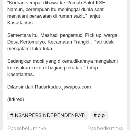
“Korban sempat dibawa ke Rumah Sakit KSH.
Namun, perempuan itu meninggal dunia saat
menjalani perawatan di rumah sakit,” lanjut
Kasatlantas.
Sementara itu, Mashadi pengemudi Pick up, warga
Desa Kertomulyo, Kecamatan Trangkil, Pati tidak
mengalami luka-luka.
Sedangkan mobil yang dikemudikannya mengalami
kerusakan kecil di bagian pintu kiri,” tutup
Kasatlantas.
Dilansir dari Radarkudus.jawapos.com
(lid/red)
#INSANPERSINDEPENDENPATI
#ipip
Navigasi
Pos sebelumnya
Pos berikutnya