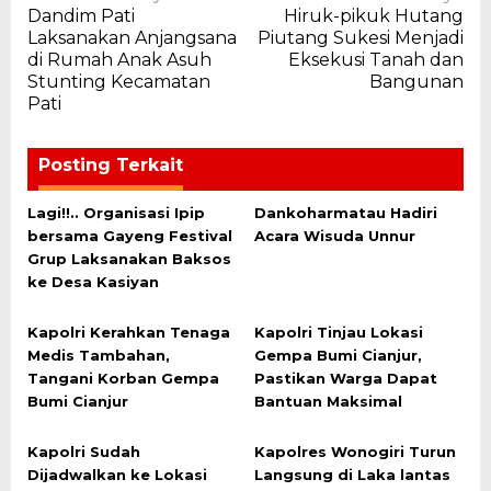
Dandim Pati
Hiruk-pikuk Hutang
pos
Laksanakan Anjangsana
Piutang Sukesi Menjadi
di Rumah Anak Asuh
Eksekusi Tanah dan
Stunting Kecamatan
Bangunan
Pati
Posting Terkait
Lagi!!.. Organisasi Ipip
Dankoharmatau Hadiri
bersama Gayeng Festival
Acara Wisuda Unnur
Grup Laksanakan Baksos
ke Desa Kasiyan
Kapolri Kerahkan Tenaga
Kapolri Tinjau Lokasi
Medis Tambahan,
Gempa Bumi Cianjur,
Tangani Korban Gempa
Pastikan Warga Dapat
Bumi Cianjur
Bantuan Maksimal
Kapolri Sudah
Kapolres Wonogiri Turun
Dijadwalkan ke Lokasi
Langsung di Laka lantas