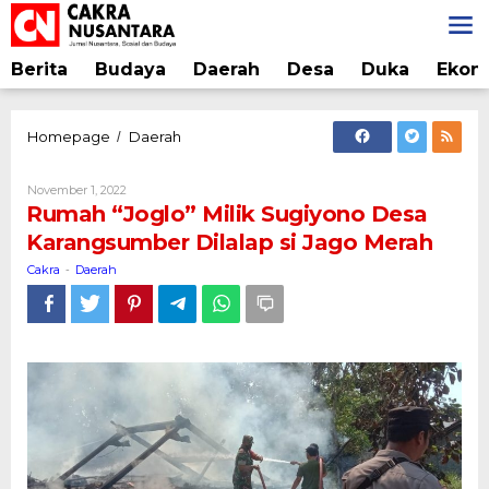
Lewati
ke
konten
Berita
Budaya
Daerah
Desa
Duka
Ekon
Rumah
Homepage
Daerah
/
"Joglo"
Milik
Oleh
November 1, 2022
Sugiyono
Cakra
Rumah “Joglo” Milik Sugiyono Desa
Desa
Karangsumber Dilalap si Jago Merah
Karangsumber
Dilalap
Cakra
Daerah
-
si
Jago
Merah