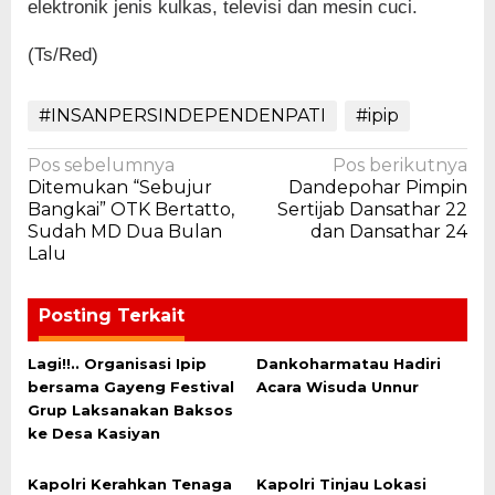
elektronik jenis kulkas, televisi dan mesin cuci.
(Ts/Red)
#INSANPERSINDEPENDENPATI
#ipip
Navigasi
Pos sebelumnya
Pos berikutnya
Ditemukan “Sebujur
Dandepohar Pimpin
pos
Bangkai” OTK Bertatto,
Sertijab Dansathar 22
Sudah MD Dua Bulan
dan Dansathar 24
Lalu
Posting Terkait
Lagi!!.. Organisasi Ipip
Dankoharmatau Hadiri
bersama Gayeng Festival
Acara Wisuda Unnur
Grup Laksanakan Baksos
ke Desa Kasiyan
Kapolri Kerahkan Tenaga
Kapolri Tinjau Lokasi