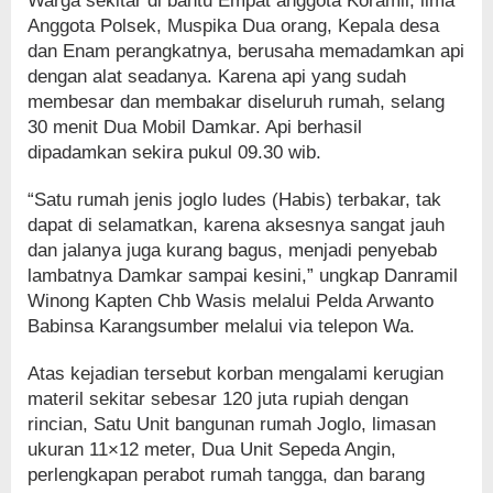
Warga sekitar di bantu Empat anggota Koramil, lima
Anggota Polsek, Muspika Dua orang, Kepala desa
dan Enam perangkatnya, berusaha memadamkan api
dengan alat seadanya. Karena api yang sudah
membesar dan membakar diseluruh rumah, selang
30 menit Dua Mobil Damkar. Api berhasil
dipadamkan sekira pukul 09.30 wib.
“Satu rumah jenis joglo ludes (Habis) terbakar, tak
dapat di selamatkan, karena aksesnya sangat jauh
dan jalanya juga kurang bagus, menjadi penyebab
lambatnya Damkar sampai kesini,” ungkap Danramil
Winong Kapten Chb Wasis melalui Pelda Arwanto
Babinsa Karangsumber melalui via telepon Wa.
Atas kejadian tersebut korban mengalami kerugian
materil sekitar sebesar 120 juta rupiah dengan
rincian, Satu Unit bangunan rumah Joglo, limasan
ukuran 11×12 meter, Dua Unit Sepeda Angin,
perlengkapan perabot rumah tangga, dan barang