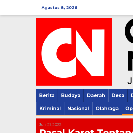
Lewati
Agustus 8, 2026
ke
konten
Berita
Budaya
Daerah
Desa
Kriminal
Nasional
Olahraga
Op
Juni 21, 2022
Pasal Karet Tentan