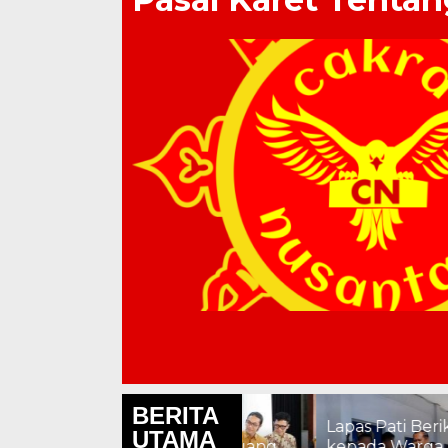
BERITA
Lapas Pati Berikan Prem
UTAMA
Chandra Buka Ruang
kepada Warga Binaan,