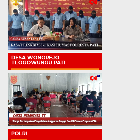
DESA WONOREJO
TLOGOWUNGU PATI
POLRI