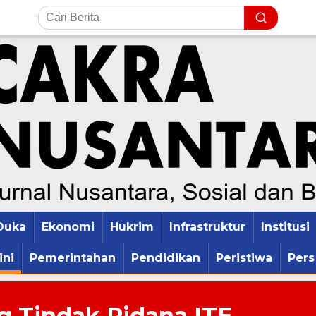
Duka
Ekonomi
Hukrim
Infrastruktur
Institusi
ini
Pemerintahan
Pendidikan
Peristiwa
Pers
g Tindak Pidana ITE