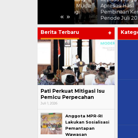
,
Inovasi, Ajak Anak Muda
Apresiasi Hasil
Pati Jadi Solusi bagi
Pembinaan Kemandiria
«
»
Daerah
Periode Juli 2026
Berita Terbaru
+
Katego
Pati Perkuat Mitigasi Isu
Pemicu Perpecahan
Juli 1, 2026
Anggota MPR-RI
Lakukan Sosialisasi
Pemantapan
Wawasan