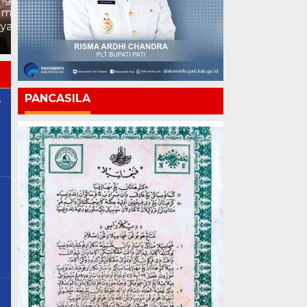
Chandra: Pati 703 Tahun,
Inovasi, Ajak Anak Muda
Kemajuan Harus Terasa
Pati Jadi Solusi bagi
hingga ke Pelosok
Daerah
PANCASILA
r