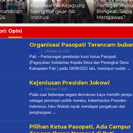
Kepolisian Vs Kejagung
Penegak Hukum Saling
n
Saling Bongkar Aib
Bongkar, Siapa yang
Institusi
Mengawasi?
ri:
Opini
Organisasi Pasopati Terancam buba
Oleh
Opini
|
Oktober 23, 2021
Cakra
Pati – Pertarungan perebutan kursi ketua Pasopati
(Paguyuban Solidaritas Kepala Desa dan Perangkat Desa
Kabupaten Pati ) pada 18/09/2021 lalu, meskipun sudah
Kejeniusan Presiden Jokowi
Oleh
Opini
|
Oktober 7, 2021
Cakra
Pada saat beberapa negara demokrasi kaya memilih penipu
sebagai pemimpin politik mereka, keberhasilan Presiden
Indonesia Joko Widodo layak mendapat pengakuan dan
penghargaan
Pilihan Ketua Pasopati, Ada Campur