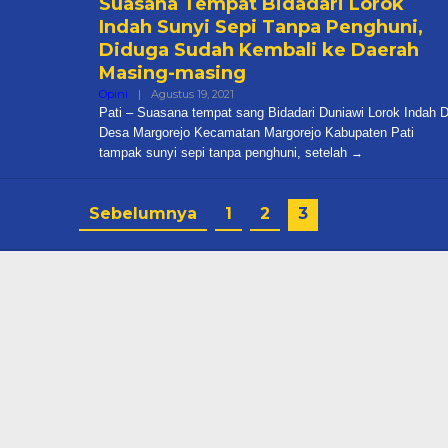
Suasana Tempat Bidadari Lorok
Indah Sunyi Sepi Tanpa Penghuni,
Diduga Sudah Kembali ke Daerah
Masing-masing
Oleh
Opini
|
Agustus 19, 2021
Cakra
Pati – Suasana tempat sang Bidadari Duniawi Lorok Indah D
Desa Margorejo Kecamatan Margorejo Kabupaten Pati
tampak sunyi sepi tanpa penghuni, setelah
Sebelumnya
1
2
3