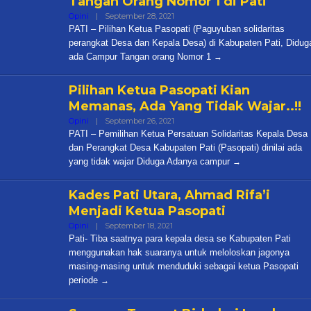
Tangan Orang Nomor 1 di Pati
Oleh
Opini
|
September 28, 2021
Cakra
PATI – Pilihan Ketua Pasopati (Paguyuban solidaritas
perangkat Desa dan Kepala Desa) di Kabupaten Pati, Didug
ada Campur Tangan orang Nomor 1
Pilihan Ketua Pasopati Kian
Memanas, Ada Yang Tidak Wajar..!!
Oleh
Opini
|
September 26, 2021
Cakra
PATI – Pemilihan Ketua Persatuan Solidaritas Kepala Desa
dan Perangkat Desa Kabupaten Pati (Pasopati) dinilai ada
yang tidak wajar Diduga Adanya campur
Kades Pati Utara, Ahmad Rifa’i
Menjadi Ketua Pasopati
Oleh
Opini
|
September 18, 2021
Cakra
Pati- Tiba saatnya para kepala desa se Kabupaten Pati
menggunakan hak suaranya untuk meloloskan jagonya
masing-masing untuk menduduki sebagai ketua Pasopati
periode