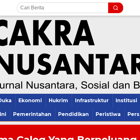
Duka
Ekonomi
Hukrim
Infrastruktur
Institusi
ini
Pemerintahan
Pendidikan
Peristiwa
Pers
ama Caleg Yang Berpeluang