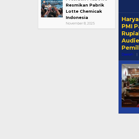
Resmikan Pabrik
Lotte Chemicak
Indonesia
Harya
November 8, 2025
PMI P
Rupia
Audie
Pemil
Daerah
|