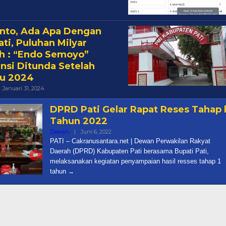
Cakra
nto, Ada Apa Dengan
ati, Puluhan Milyar
h : “Endo Semoyo”
nsi Ditunda Setelah
u 2024
Oleh
Januari 31, 2024
Cakra
DPRD Pati Gelar Rapat Reses Tahap 
Tahun 2022
Oleh
Daerah
|
Juni 6, 2022
Cakra
PATI – Cakranusantara.net | Dewan Perwakilan Rakyat
Daerah (DPRD) Kabupaten Pati berasama Bupati Pati,
melaksanakan kegiatan penyampaian hasil resses tahap 1
tahun