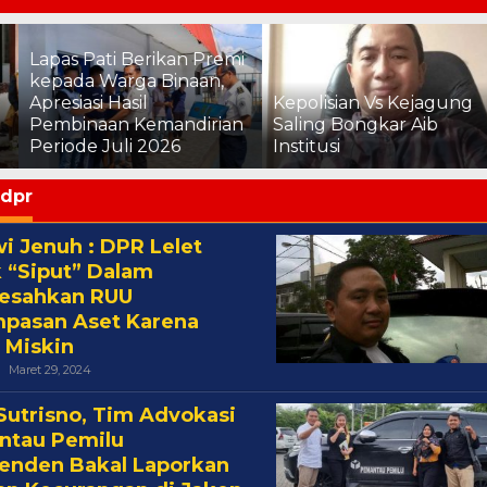
Lapas Pati Berikan Premi
kepada Warga Binaan,
Apresiasi Hasil
Kepolisian Vs Kejagung
Pembinaan Kemandirian
Saling Bongkar Aib
Periode Juli 2026
Institusi
dpr
i Jenuh : DPR Lelet
 “Siput” Dalam
esahkan RUU
pasan Aset Karena
 Miskin
Oleh
Maret 29, 2024
Cakra
Sutrisno, Tim Advokasi
ntau Pemilu
enden Bakal Laporkan