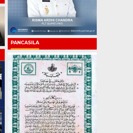
Polri vs Kejagung: Ketika
Penegak Hukum Saling
Chandra: Pati 703 Tahun
Bongkar, Siapa yang
Kemajuan Harus Terasa
Mengawasi?
hingga ke Pelosok
PANCASILA