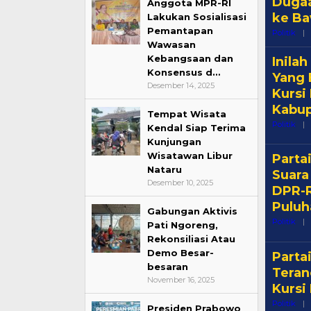
Dugaa
Anggota MPR-RI
ke Ba
Lakukan Sosialisasi
Pemantapan
Politik
|
Wawasan
Kebangsaan dan
Inila
Konsensus d…
Yang 
Desember 14, 2025
Kurs
Kabup
Tempat Wisata
Politik
|
Kendal Siap Terima
Kunjungan
Wisatawan Libur
Parta
Nataru
Suara
Desember 10, 2025
DPR-R
Puluh
Gabungan Aktivis
Politik
|
Pati Ngoreng,
Rekonsiliasi Atau
Demo Besar-
Parta
besaran
Tera
November 16, 2025
Kursi
Politik
|
Presiden Prabowo