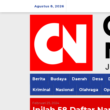
Lewati
Agustus 8, 2026
ke
konten
Berita
Budaya
Daerah
Desa
Kriminal
Nasional
Olahraga
Op
Februari 25, 2024
Inilah 58 Daftar N