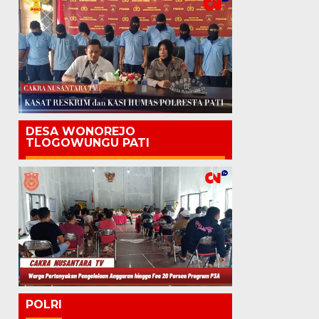
DESA WONOREJO
TLOGOWUNGU PATI
POLRI