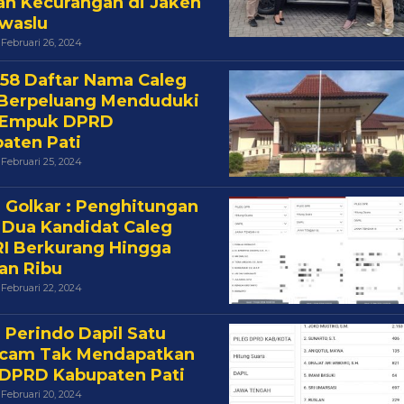
n Kecurangan di Jaken
waslu
Oleh
Februari 26, 2024
Cakra
h 58 Daftar Nama Caleg
Berpeluang Menduduki
i Empuk DPRD
aten Pati
Oleh
Februari 25, 2024
Cakra
i Golkar : Penghitungan
 Dua Kandidat Caleg
I Berkurang Hingga
an Ribu
Oleh
Februari 22, 2024
Cakra
i Perindo Dapil Satu
ncam Tak Mendapatkan
 DPRD Kabupaten Pati
Oleh
Februari 20, 2024