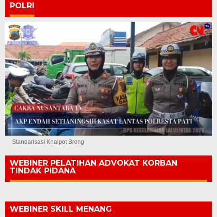
POLRI
Standarisasi Knalpot Brong
WEBINER PELATIHAN ADVOKAT KORBAN
TINDAK PIDANA
WEBINER SKILL MENANG