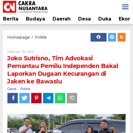
Lewati
ke
konten
Berita
Budaya
Daerah
Desa
Duka
Ekon
Joko
Homepage
Politik
/
Sutrisno,
Tim
Oleh
Februari 26, 2024
Advokasi
Cakra
Joko Sutrisno, Tim Advokasi
Pemantau
Pemantau Pemilu Independen Bakal
Pemilu
Laporkan Dugaan Kecurangan di
Independen
Bakal
Jaken ke Bawaslu
Laporkan
Cakra
Politik
-
Dugaan
Kecurangan
di
Jaken
ke
Bawaslu