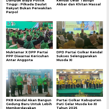
Dampak Biaya Politik
Kendal Gelar Tabligh
Tinggi : Pilkada Daulat
Akbar dan Khitan Massal
Rakyat Bukan Perwakilan
Parpol
Muktamar X DPP Partai
DPD Partai Golkar Kendal
PPP Diwarnai Kericuhan
Sukses Selenggarakan
Antar Anggota
Musda XI
PKB Kendal Akan Bangun
Partai Golkar Kabupaten
Gedung Baru Untuk Lebih
Pati Gelar Musda ke-XI
Memberdayakan
Tahun 2025