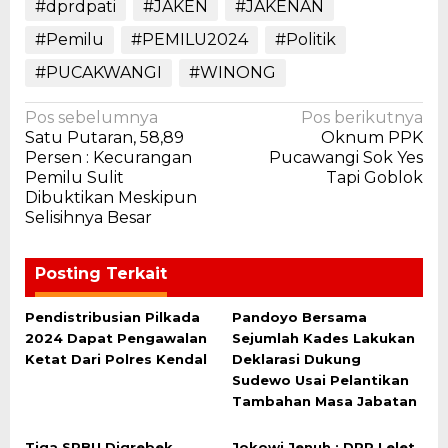
#dprdpati
#JAKEN
#JAKENAN
#Pemilu
#PEMILU2024
#Politik
#PUCAKWANGI
#WINONG
Navigasi
Pos sebelumnya
Pos berikutnya
Satu Putaran, 58,89
Oknum PPK
pos
Persen : Kecurangan
Pucawangi Sok Yes
Pemilu Sulit
Tapi Goblok
Dibuktikan Meskipun
Selisihnya Besar
Posting Terkait
Pendistribusian Pilkada
Pandoyo Bersama
2024 Dapat Pengawalan
Sejumlah Kades Lakukan
Ketat Dari Polres Kendal
Deklarasi Dukung
Sudewo Usai Pelantikan
Tambahan Masa Jabatan
Tiga SPBU Digrebek
Jokowi Jenuh : DPR Lelet