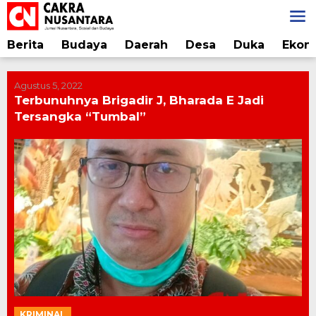
Lewati
ke
konten
Berita
Budaya
Daerah
Desa
Duka
Ekon
Agustus 5, 2022
Terbunuhnya Brigadir J, Bharada E Jadi
Tersangka “Tumbal”
KRIMINAL