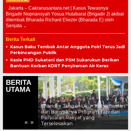
Jakarta – Cakranusantara.net | Kasus Tewasnya
Brigadir Nopriansyah Yosua Hutabarat (Brigadir J) akibat
ditembak Bharada Richard Eliezer (Bharada E) oleh
Senjata
Berita Terkait
Kasus Baku Tembak Antar Anggota Polri Terus Jadi
Perbincangan Publik
Kasie PMD Sukatani dan PSM Sukarukun Berikan
Bantuan Korban KDRT Penyiraman Air Keras
BERITA
UTAMA
Chandra: Jangan Ukur Keberhasilan
dari Banyaknya Program, tapi dari
 Strategis
Persoalan Rakyat yang
«
»
Terselesaikan