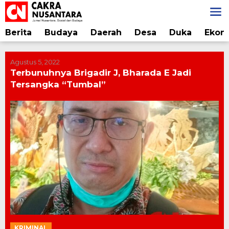
Lewati
ke
konten
Berita
Budaya
Daerah
Desa
Duka
Ekon
Agustus 5, 2022
Terbunuhnya Brigadir J, Bharada E Jadi
Tersangka “Tumbal”
KRIMINAL