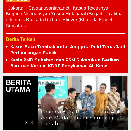
Jakarta – Cakranusantara.net | Kasus Tewasnya
Brigadir Nopriansyah Yosua Hutabarat (Brigadir J) akibat
ditembak Bharada Richard Eliezer (Bharada E) oleh
Senjata
Berita Terkait
Kasus Baku Tembak Antar Anggota Polri Terus Jadi
Perbincangan Publik
Kasie PMD Sukatani dan PSM Sukarukun Berikan
Bantuan Korban KDRT Penyiraman Air Keras
BERITA
UTAMA
Chandra Buka Ruang Inovasi, Ajak
ahun, Kemajuan
Anak Muda Pati Jadi Solusi bagi
«
»
 ke Pelosok
Daerah