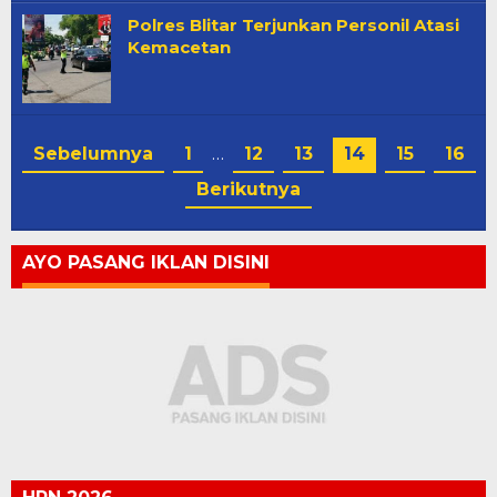
Polres Blitar Terjunkan Personil Atasi
Kemacetan
Sebelumnya
1
…
12
13
14
15
16
Berikutnya
AYO PASANG IKLAN DISINI