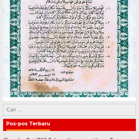
Cari
untuk:
Pos-pos Terbaru