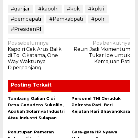
#ganjar
#kapolri
#kpk
#kpkri
#pemdapati
#Pemkabpati
#polri
#PresidenRI
Navigasi
Pos sebelumnya
Pos berikutnya
Kapolri Cek Arus Balik
Reuni Jadi Momentum
pos
di Tol Cikatama, One
Tukar Ide untuk
Way Waktunya
Kemajuan Pati
Diperpanjang
Posting Terkait
Tambang Galian C di
Personel TNI Geruduk
Desa Gadudero Sukolilo,
Polresta Pati, Beri
Apakah Solarnya Industri
Kejutan Hari Bhayangkara
Atau Industri Sulapan
Penutupan Pameran
Gara-gara HP Nyawa