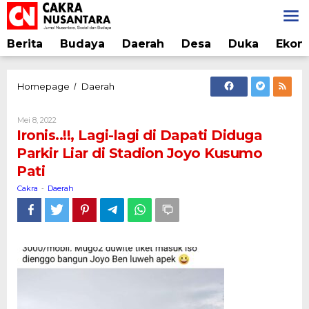
Lewati
ke
konten
Berita
Budaya
Daerah
Desa
Duka
Ekon
Ironis..!!,
Homepage
Daerah
/
Lagi-
lagi
Oleh
Mei 8, 2022
di
Cakra
Ironis..!!, Lagi-lagi di Dapati Diduga
Dapati
Parkir Liar di Stadion Joyo Kusumo
Diduga
Pati
Parkir
Liar
Cakra
Daerah
-
di
Stadion
Joyo
Kusumo
Pati