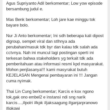
Agus Supriyanto Adil berkomentar; Low yow episode
bersambung judul e.
Mas Benk berkomentar; Loh jare kae minggu tok
bayare bolo.
Nur Ji Anto berkomentar; Ini sdh beberapa kali dipost
digroup, sempet viral dan stlhnya ada
perubahan/masuk tdk byr dan kalau tdk salah ada
cctvnya. Nah ini muncul lagi postingan sperti ini
terkesan bahwa stakeholders yg terkait tdk ada
pemberitahuan atau informasi resmi kpd masyarakat.
Mohon penjlasanya!!! kami masyrakat butuh
KEJELASAN Mengenai pembayaran ini !!! Jangan
cuma nyimak.
Thai Lin Cung berkomentar; Karcis e kox ngono
tok,gak ono embel2 e instansi ndi sng narik
karcis…,#polri #kpk #jaksaagung #ganjarpranowo
#jokowi