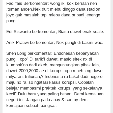
Fadilfais Berkomentar; wong iki kok berulah neh
,tuman ancen.Nek duit mlebu dinggo dana stadion
joyo gak masalah tapi mlebu dana pribadi jenenge
pungli!.
Edi Siswanto berkomentar; Biasa duwet enak soale.
Anik Pratiwi berkomentar; Nek pungli di basmi wae.
Shen Long berkomentar; Endonesah kebanyakan
pungli, opo” Di tarik’i duwet, masio sitek nx di
klumpok’no dadi akeh, menguntungkan pihak lain,
duwet 2000,3000 ae di koropsi opo mneh zng duwet
milyaran, triliunan,? Indonesia ra bakal dadi negoro
maju nx ra iso ngatasi kasus korupsi, Cobalah
belajar membasmi praktek korupsi yang sekalanya
kecil” Dulu baru yang paling besar.. Demi kemajuan
negeri ini. Jangan pada abay & santuy demi
kemajuan sebuah bangsa..