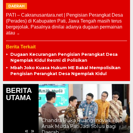
DAERAH
PATI – Cakranusantara.net | Pengisian Perangkat Desa
(Perades) di Kabupaten Pati, Jawa Tengah masih terus
bergejolak. Pasalnya dinilai adanya dugaan permainan
atau
Berita Terkait
Dugaan Kecurangan Pengisian Perangkat Desa
Ngemplak Kidul Resmi di Polisikan
Mbah Joko Kuasa Hukum ME Bakal Mempolisikan
Pengisian Perangkat Desa Ngemplak Kidul
BERITA
UTAMA
Chandra Buka Ruang Inovasi, Ajak
ahun, Kemajuan
Anak Muda Pati Jadi Solusi bagi
«
»
 ke Pelosok
Daerah