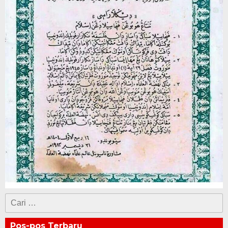
Cari
untuk:
Pos-pos Terbaru