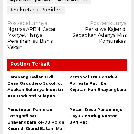
#SekretariatPresiden
Navigasi
Pos sebelumnya
Pos berikutnya
Nguras APBN, Cacar
Peristiwa Kajen di
pos
Monyet Hanya
Sebabkan Adanya Miss
Peralihan Isu Bisnis
Komunikasi
Vaksin
Posting Terkait
Tambang Galian C di
Personel TNI Geruduk
Desa Gadudero Sukolilo,
Polresta Pati, Beri
Apakah Solarnya Industri
Kejutan Hari Bhayangkara
Atau Industri Sulapan
Penutupan Pameran
Petani Desa Pundenrejo
Fotografi hari
Tayu Gerudug Kantor
Bhayangkara ke-78 Polda
BPN Pati
Kepri di Grand Batam Mall