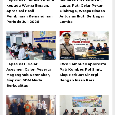
Lapas Pati Berikan Premi
Semarak HUT ke-81 RI,
kepada Warga Binaan,
Lapas Pati Gelar Pekan
Apresiasi Hasil
Olahraga, Warga Binaan
Pembinaan Kemandirian
Antusias Ikuti Berbagai
Periode Juli 2026
Lomba
Lapas Pati Gelar
FWP Sambut Kapolresta
Asesmen Calon Peserta
Pati Kombes Pol Sigit,
Maganghub Kemnaker,
Siap Perkuat Sinergi
Siapkan SDM Muda
dengan Insan Pers
Berkualitas