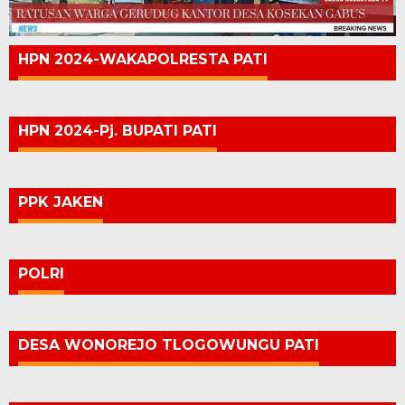
HPN 2024-WAKAPOLRESTA PATI
HPN 2024-Pj. BUPATI PATI
PPK JAKEN
POLRI
DESA WONOREJO TLOGOWUNGU PATI