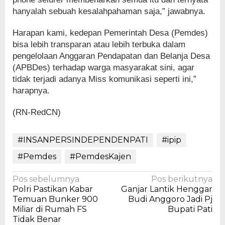
hanyalah sebuah kesalahpahaman saja,” jawabnya.
Harapan kami, kedepan Pemerintah Desa (Pemdes)
bisa lebih transparan atau lebih terbuka dalam
pengelolaan Anggaran Pendapatan dan Belanja Desa
(APBDes) terhadap warga masyarakat sini, agar
tidak terjadi adanya Miss komunikasi seperti ini,”
harapnya.
(RN-RedCN)
#INSANPERSINDEPENDENPATI
#ipip
#Pemdes
#PemdesKajen
Navigasi
Pos sebelumnya
Pos berikutnya
Polri Pastikan Kabar
Ganjar Lantik Henggar
pos
Temuan Bunker 900
Budi Anggoro Jadi Pj
Miliar di Rumah FS
Bupati Pati
Tidak Benar