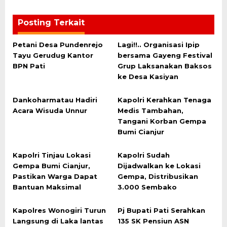
Posting Terkait
Petani Desa Pundenrejo
Lagi!!.. Organisasi Ipip
Tayu Gerudug Kantor
bersama Gayeng Festival
BPN Pati
Grup Laksanakan Baksos
ke Desa Kasiyan
Dankoharmatau Hadiri
Kapolri Kerahkan Tenaga
Acara Wisuda Unnur
Medis Tambahan,
Tangani Korban Gempa
Bumi Cianjur
Kapolri Tinjau Lokasi
Kapolri Sudah
Gempa Bumi Cianjur,
Dijadwalkan ke Lokasi
Pastikan Warga Dapat
Gempa, Distribusikan
Bantuan Maksimal
3.000 Sembako
Kapolres Wonogiri Turun
Pj Bupati Pati Serahkan
Langsung di Laka lantas
135 SK Pensiun ASN