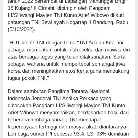
tahun 2022 bertempat di Lapangan Manunggal Brigif
15 Kujang/ II Cimahi, dipimpin oleh Pangdam
III/Siliwangi Mayjen TNI Kunto Arief Wibowo diikuti
gabungan TNI Sewilayah Kogartap II Bandung. Rabu
(5/10/2022).
“HUT ke-77 TNI dengan tema “TNI Adalah Kita” ini
sebagai momentum untuk instropeksi dan mawas diri
atas berbagai tugas yang telah dilaksanakan. Serta
sebagai wahana untuk mempertebal semangat jiwa
korsa dan meningkatkan etos kerja guna mendukung
tugas pokok TNI,”
Dalam sambutan Panglima Tentara Nasional
Indonesia Jenderal TNI Andika Perkasa yang
dibacakan Pangdam III/Siliwangi Mayjen TNI Kunto
Arief Wibowo menyampaikan, berdasarkan hasil dari
beberapa lembaga survei, TNI mendapat
kepercayaan tertinggi dari masyarakat, diantaranya
Lembaga survei IPI sebesar 93%, LSI 93% demikian