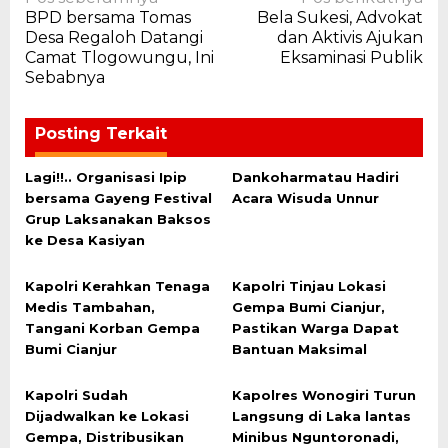
Navigasi
BPD bersama Tomas
Bela Sukesi, Advokat
pos
Desa Regaloh Datangi
dan Aktivis Ajukan
Camat Tlogowungu, Ini
Eksaminasi Publik
Sebabnya
Posting Terkait
Lagi!!.. Organisasi Ipip
Dankoharmatau Hadiri
bersama Gayeng Festival
Acara Wisuda Unnur
Grup Laksanakan Baksos
ke Desa Kasiyan
Kapolri Kerahkan Tenaga
Kapolri Tinjau Lokasi
Medis Tambahan,
Gempa Bumi Cianjur,
Tangani Korban Gempa
Pastikan Warga Dapat
Bumi Cianjur
Bantuan Maksimal
Kapolri Sudah
Kapolres Wonogiri Turun
Dijadwalkan ke Lokasi
Langsung di Laka lantas
Gempa, Distribusikan
Minibus Nguntoronadi,