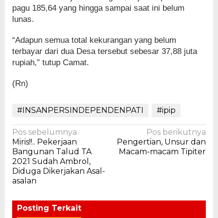
pagu 185,64 yang hingga sampai saat ini belum
lunas.
“Adapun semua total kekurangan yang belum
terbayar dari dua Desa tersebut sebesar 37,88 juta
rupiah,” tutup Camat.
(Rn)
#INSANPERSINDEPENDENPATI
#ipip
Navigasi
Pos sebelumnya
Pos berikutnya
Miris!!.. Pekerjaan
Pengertian, Unsur dan
pos
Bangunan Talud TA
Macam-macam Tipiter
2021 Sudah Ambrol,
Diduga Dikerjakan Asal-
asalan
Posting Terkait