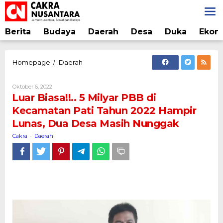
Lewati
ke
konten
Berita
Budaya
Daerah
Desa
Duka
Ekon
Luar
Homepage
Daerah
/
Biasa!!..
5
Oleh
Oktober 6, 2022
Milyar
Cakra
Luar Biasa!!.. 5 Milyar PBB di
PBB
Kecamatan Pati Tahun 2022 Hampir
di
Lunas, Dua Desa Masih Nunggak
Kecamatan
Pati
Cakra
Daerah
-
Tahun
2022
Hampir
Lunas,
Dua
Desa
Masih
Nunggak