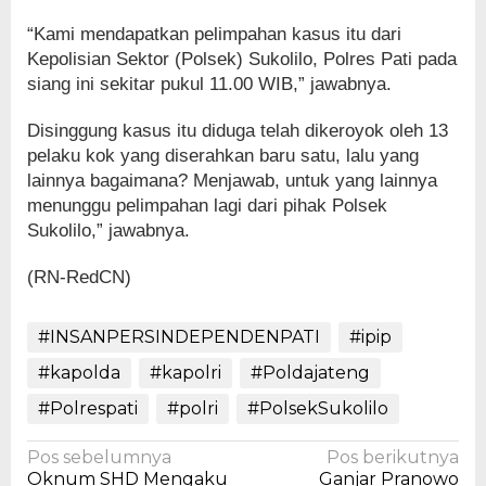
“Kami mendapatkan pelimpahan kasus itu dari
Kepolisian Sektor (Polsek) Sukolilo, Polres Pati pada
siang ini sekitar pukul 11.00 WIB,” jawabnya.
Disinggung kasus itu diduga telah dikeroyok oleh 13
pelaku kok yang diserahkan baru satu, lalu yang
lainnya bagaimana? Menjawab, untuk yang lainnya
menunggu pelimpahan lagi dari pihak Polsek
Sukolilo,” jawabnya.
(RN-RedCN)
#INSANPERSINDEPENDENPATI
#ipip
#kapolda
#kapolri
#Poldajateng
#Polrespati
#polri
#PolsekSukolilo
Navigasi
Pos sebelumnya
Pos berikutnya
Oknum SHD Mengaku
Ganjar Pranowo