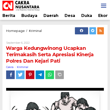
Lewati
ke
konten
Berita
Budaya
Daerah
Desa
Duka
Ekon
Warga
Homepage
Kriminal
/
Kedungwinong
Ucapkan
Oleh
September 6, 2022
Terimakasih
Cakra
Warga Kedungwinong Ucapkan
Serta
Terimakasih Serta Apresiasi Kinerja
Apresiasi
Polres Dan Kejari Pati
Kinerja
Polres
Cakra
Kriminal
-
Dan
Kejari
Pati