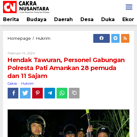
Lewati
ke
konten
Berita
Budaya
Daerah
Desa
Duka
Ekon
Hendak
Homepage
Hukrim
/
Tawuran,
Personel
Oleh
Februari 14, 2024
Gabungan
Cakra
Hendak Tawuran, Personel Gabungan
Polresta
Polresta Pati Amankan 28 pemuda
Pati
dan 11 Sajam
Amankan
28
Cakra
Hukrim
-
pemuda
dan
11
Sajam