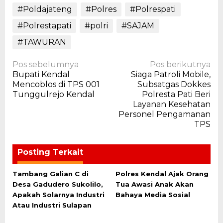
#Poldajateng
#Polres
#Polrespati
#Polrestapati
#polri
#SAJAM
#TAWURAN
Navigasi
Pos sebelumnya
Pos berikutnya
Bupati Kendal
Siaga Patroli Mobile,
pos
Mencoblos di TPS 001
Subsatgas Dokkes
Tunggulrejo Kendal
Polresta Pati Beri
Layanan Kesehatan
Personel Pengamanan
TPS
Posting Terkait
Tambang Galian C di
Polres Kendal Ajak Orang
Desa Gadudero Sukolilo,
Tua Awasi Anak Akan
Apakah Solarnya Industri
Bahaya Media Sosial
Atau Industri Sulapan