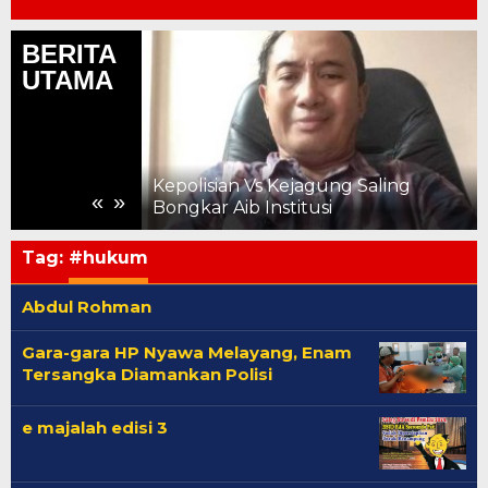
BERITA
UTAMA
Premi kepada
si Hasil
ian Periode
Kepolisian Vs Kejagung Saling
«
»
Bongkar Aib Institusi
Tag:
#hukum
Abdul Rohman
Gara-gara HP Nyawa Melayang, Enam
Tersangka Diamankan Polisi
e majalah edisi 3