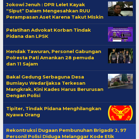
Jokowi Jenuh : DPR Lelet Kayak
“Siput” Dalam Mengesahkan RUU
Perampasan Aset Karena Takut Miskin
Pelatihan Advokat Korban Tindak
Pidana dan LPSK
Hendak Tawuran, Personel Gabungan
Polresta Pati Amankan 28 pemuda
dan 11 Sajam
Bakal Gedung Serbaguna Desa
Bumiayu Wedarijaksa Terkesan
Mangkrak, Kini Kades Harus Berurusan
Dengan Polisi
Tipiter, Tindak Pidana Menghilangkan
Nyawa Orang
Rekontruksi Dugaan Pembunuhan Brigadir J, 97
Personil Polisi Diduga Melanggar Kode Etik