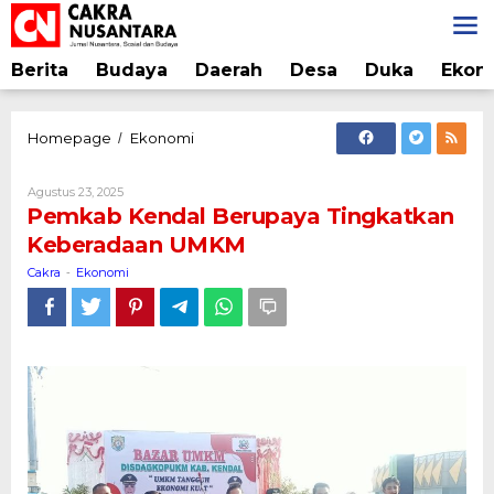
Lewati
ke
konten
Berita
Budaya
Daerah
Desa
Duka
Ekon
Pemkab
Homepage
Ekonomi
/
Kendal
Berupaya
Oleh
Agustus 23, 2025
Tingkatkan
Cakra
Pemkab Kendal Berupaya Tingkatkan
Keberadaan
Keberadaan UMKM
UMKM
Cakra
Ekonomi
-