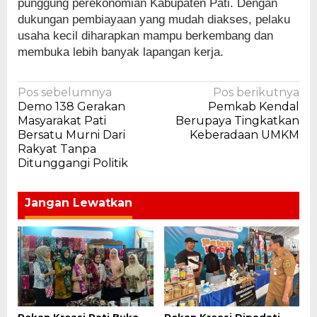
punggung perekonomian Kabupaten Pati. Dengan
dukungan pembiayaan yang mudah diakses, pelaku
usaha kecil diharapkan mampu berkembang dan
membuka lebih banyak lapangan kerja.
Navigasi
Pos sebelumnya
Pos berikutnya
Demo 138 Gerakan
Pemkab Kendal
pos
Masyarakat Pati
Berupaya Tingkatkan
Bersatu Murni Dari
Keberadaan UMKM
Rakyat Tanpa
Ditunggangi Politik
Jangan Lewatkan