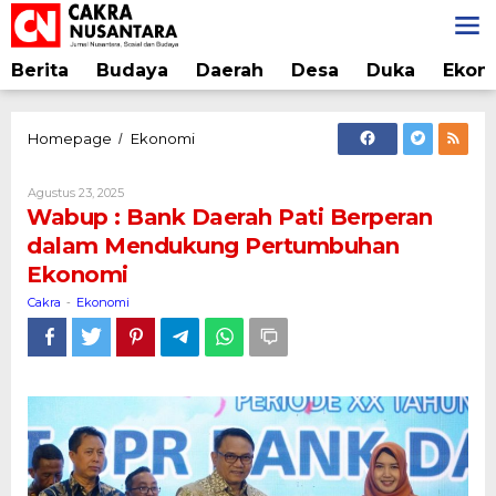
Lewati
ke
konten
Berita
Budaya
Daerah
Desa
Duka
Ekon
Wabup
Homepage
Ekonomi
/
:
Bank
Oleh
Agustus 23, 2025
Daerah
Cakra
Wabup : Bank Daerah Pati Berperan
Pati
dalam Mendukung Pertumbuhan
Berperan
Ekonomi
dalam
Mendukung
Cakra
Ekonomi
-
Pertumbuhan
Ekonomi