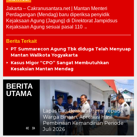
Jakarta – Cakranusantara.net | Mantan Menteri
Perdagangan (Mendag) baru diperiksa penyidik
Kejaksaan Agung (Jagung) di Direktorat Jampidsus
Kejaksaan Agung sesuai pasal 110
Berita Terkait
PT Summarecon Agung Tbk diduga Telah Menyuap
Mantan Walikota Yogyakarta
Kasus Migor “CPO” Sangat Membutuhkan
Kesaksian Mantan Mendag
BERITA
UTAMA
Lapas Pati Berikan Premi kepada
Inovasi, Ajak
Warga Binaan, Apresiasi Hasil
Solusi bagi
Pembinaan Kemandirian Periode
«
»
Juli 2026