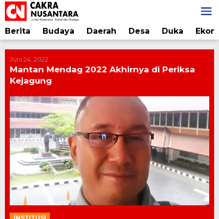
Lewati
ke
konten
Berita
Budaya
Daerah
Desa
Duka
Ekon
Juni 24, 2022
Mantan Mendag 2022 Akhirnya di Periksa
Kejagung
INSTITUSI