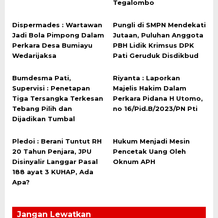
Tegalombo
Dispermades : Wartawan
Pungli di SMPN Mendekati
Jadi Bola Pimpong Dalam
Jutaan, Puluhan Anggota
Perkara Desa Bumiayu
PBH Lidik Krimsus DPK
Wedarijaksa
Pati Geruduk Disdikbud
Bumdesma Pati,
Riyanta : Laporkan
Supervisi : Penetapan
Majelis Hakim Dalam
Tiga Tersangka Terkesan
Perkara Pidana H Utomo,
Tebang Pilih dan
no 16/Pid.B/2023/PN Pti
Dijadikan Tumbal
Pledoi : Berani Tuntut RH
Hukum Menjadi Mesin
20 Tahun Penjara, JPU
Pencetak Uang Oleh
Disinyalir Langgar Pasal
Oknum APH
188 ayat 3 KUHAP, Ada
Apa?
Jangan Lewatkan