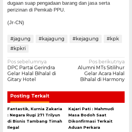
dugaan suap pengadaan barang dan jasa serta
perizinan di Pemkab PPU.
(Jr-CN)
#jagung
#kajagung
#kejagung
#kpk
#kpkri
Navigasi
Pos sebelumnya
Pos berikutnya
DPC Partai Gerindra
Alumni MTs Sitilihur
pos
Gelar Halal Bihalal di
Gelar Acara Halal
Gitary Hotel
Bihalal di Harmony
Posting Terkait
Fantastik, Kurnia Zakaria
Kajari Pati : Mahmudi
: Negara Rugi 271 Trilyun
Masa Bodoh Saat
di Bisnis Tambang Timah
Dikonfirmasi Terkait
Ilegal
Aduan Perkara