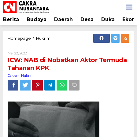
Lewati
ke
konten
Berita
Budaya
Daerah
Desa
Duka
Ekon
ICW:
Homepage
Hukrim
/
NAB
di
Oleh
Mei 22, 2022
Nobatkan
Cakra
ICW: NAB di Nobatkan Aktor Termuda
Aktor
Tahanan KPK
Termuda
Tahanan
Cakra
Hukrim
-
KPK