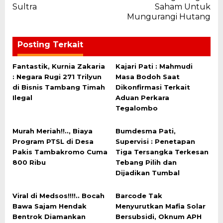
Sultra
Saham Untuk
Mungurangi Hutang
Posting Terkait
Fantastik, Kurnia Zakaria
Kajari Pati : Mahmudi
: Negara Rugi 271 Trilyun
Masa Bodoh Saat
di Bisnis Tambang Timah
Dikonfirmasi Terkait
Ilegal
Aduan Perkara
Tegalombo
Murah Meriah!!.., Biaya
Bumdesma Pati,
Program PTSL di Desa
Supervisi : Penetapan
Pakis Tambakromo Cuma
Tiga Tersangka Terkesan
800 Ribu
Tebang Pilih dan
Dijadikan Tumbal
Viral di Medsos!!!!.. Bocah
Barcode Tak
Bawa Sajam Hendak
Menyurutkan Mafia Solar
Bentrok Diamankan
Bersubsidi, Oknum APH