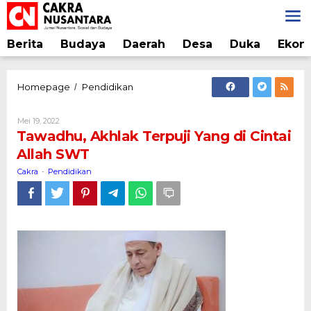
Lewati
ke
konten
Berita
Budaya
Daerah
Desa
Duka
Ekon
Tawadhu,
Homepage
Pendidikan
/
Akhlak
Terpuji
Oleh
Mei 19, 2022
Yang
Cakra
Tawadhu, Akhlak Terpuji Yang di Cintai
di
Allah SWT
Cintai
Allah
Cakra
Pendidikan
-
SWT