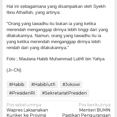
Hal ini sebagaimana yang disampaikan oleh Syekh
Ibnu Athaillah, yang artinya:
“Orang yang tawadhu itu bukan ia yang ketika
merendah menganggap dirinya lebih tinggi dari yang
dilakukannya. Namun, orang yang tawadhu itu ia
yang ketika merendah menganggap dirinya lebih
rendah dari yang dilakukannya.”
Foto ; Maulana Habib Muhammad Luthfi bin Yahya
(Jr-CN)
#Habib
#Habiblutfi
#Jokowi
#PresidenRI
#SekretariatPresiden
Navigasi
Pos sebelumnya
Pos berikutnya
Wapres Laksanakan
Menteri BUMN
pos
Kunker ke Provinsi
Pastikan Pengurangan