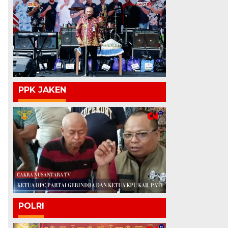
PPK JAKEN
POLRI
a
g