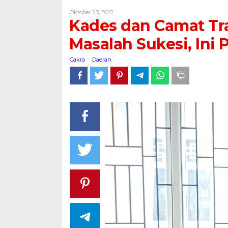
Camat
Oleh
Oktober 23, 2022
Trangkil
Cakra
Kades dan Camat Tr
Mengaku
Tidak
Masalah Sukesi, Ini
Tahu
Masalah
Cakra
Daerah
-
Sukesi,
Ini
Pesannya