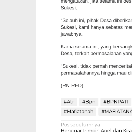
mengatakan, jika selama ini de
Sukesi.
“Sejauh ini, pihak Desa diberika
Sukesi, kami hanya sebatas men
jawabnya.
Karna selama ini, yang bersan
Desa, terkait permasalahan yang
“Sukesi, tidak pernah mencerita
permasalahannya hingga mau di 
(RN-RED)
#Atr
#Bpn
#BPNPATI
#Mafiatanah
#MAFIATAN
Navigasi
Pos sebelumnya
Henggar Pimpin Apel dan Kir