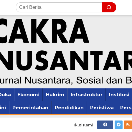
Duka
Ekonomi
Hukrim
Infrastruktur
Institusi
ini
Pemerintahan
Pendidikan
Peristiwa
Pers
Ikuti Kami