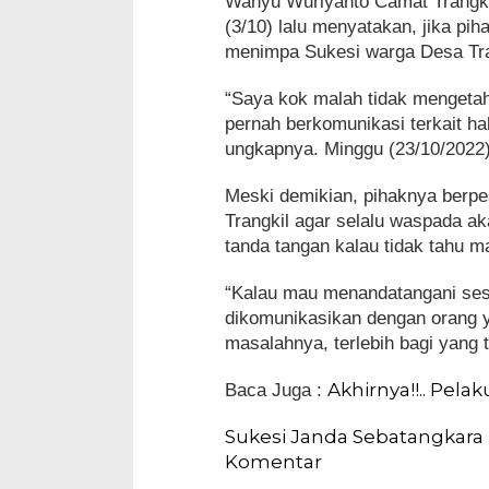
Wahyu Wuriyanto Camat Trangkil 
(3/10) lalu menyatakan, jika pi
menimpa Sukesi warga Desa Tran
“Saya kok malah tidak mengetahui
pernah berkomunikasi terkait h
ungkapnya. Minggu (23/10/2022)
Meski demikian, pihaknya berp
Trangkil agar selalu waspada ak
tanda tangan kalau tidak tahu m
“Kalau mau menandatangani sesu
dikomunikasikan dengan orang ya
masalahnya, terlebih bagi yang t
Akhirnya!!.. Pela
Baca Juga :
Sukesi Janda Sebatangkara
Komentar