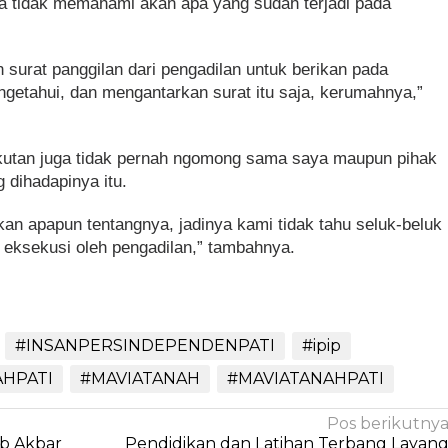
sa tidak memahami akan apa yang sudah terjadi pada
n surat panggilan dari pengadilan untuk berikan pada
getahui, dan mengantarkan surat itu saja, kerumahnya,”
gkutan juga tidak pernah ngomong sama saya maupun pihak
 dihadapinya itu.
kan apapun tentangnya, jadinya kami tidak tahu seluk-beluk
eksekusi oleh pengadilan,” tambahnya.
#INSANPERSINDEPENDENPATI
#ipip
AHPATI
#MAVIATANAH
#MAVIATANAHPATI
Pos berikutny
ab Akbar
Pendidikan dan Latihan Terbang Layan