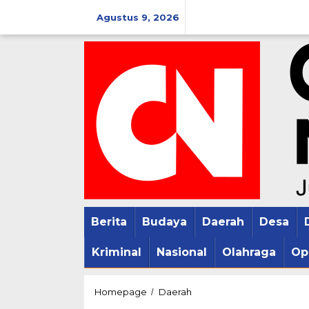
Lewati
Agustus 9, 2026
ke
konten
Berita
Budaya
Daerah
Desa
Kriminal
Nasional
Olahraga
Op
Kades
Homepage
Daerah
/
dan