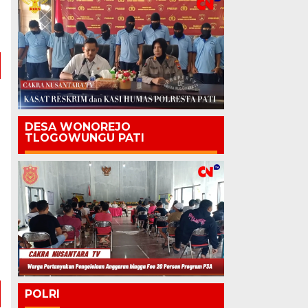
a
h
DESA WONOREJO
TLOGOWUNGU PATI
POLRI