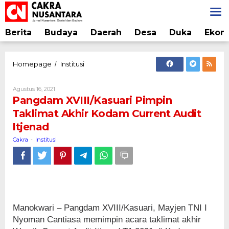
Lewati
ke
konten
Berita
Budaya
Daerah
Desa
Duka
Ekon
Pangdam
Homepage
Institusi
/
XVIII/Kasuari
Pimpin
Oleh
Agustus 16, 2021
Taklimat
Cakra
Pangdam XVIII/Kasuari Pimpin
Akhir
Taklimat Akhir Kodam Current Audit
Kodam
Itjenad
Current
Audit
Cakra
Institusi
-
Itjenad
Manokwari – Pangdam XVIII/Kasuari, Mayjen TNI I
Nyoman Cantiasa memimpin acara taklimat akhir