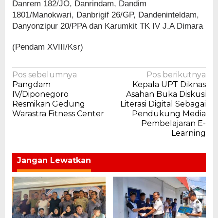
Danrem 182/JO, Danrindam, Dandim
1801/Manokwari, Danbrigif 26/GP, Dandeninteldam,
Danyonzipur 20/PPA dan Karumkit TK IV J.A Dimara
(Pendam XVIII/Ksr)
Navigasi
Pos sebelumnya
Pos berikutnya
Pangdam
Kepala UPT Diknas
pos
IV/Diponegoro
Asahan Buka Diskusi
Resmikan Gedung
Literasi Digital Sebagai
Warastra Fitness Center
Pendukung Media
Pembelajaran E-
Learning
Jangan Lewatkan