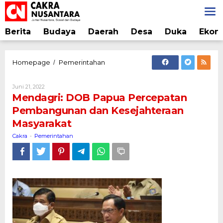
Lewati
ke
konten
Berita
Budaya
Daerah
Desa
Duka
Ekon
Mendagri:
Homepage
Pemerintahan
/
DOB
Papua
Oleh
Juni 21, 2022
Percepatan
Cakra
Mendagri: DOB Papua Percepatan
Pembangunan
Pembangunan dan Kesejahteraan
dan
Masyarakat
Kesejahteraan
Masyarakat
Cakra
Pemerintahan
-