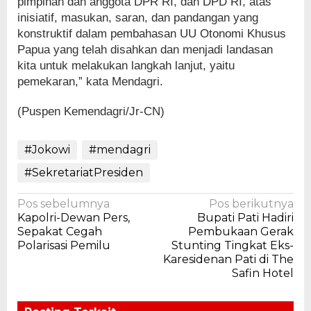
pimpinan dan anggota DPR RI, dan DPD RI, atas
inisiatif, masukan, saran, dan pandangan yang
konstruktif dalam pembahasan UU Otonomi Khusus
Papua yang telah disahkan dan menjadi landasan
kita untuk melakukan langkah lanjut, yaitu
pemekaran,” kata Mendagri.
(Puspen Kemendagri/Jr-CN)
#Jokowi
#mendagri
#SekretariatPresiden
Navigasi
Pos sebelumnya
Pos berikutnya
Kapolri-Dewan Pers,
Bupati Pati Hadiri
pos
Sepakat Cegah
Pembukaan Gerak
Polarisasi Pemilu
Stunting Tingkat Eks-
Karesidenan Pati di The
Safin Hotel