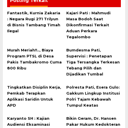
Posting Terkait
Fantastik, Kurnia Zakaria
Kajari Pati : Mahmudi
: Negara Rugi 271 Trilyun
Masa Bodoh Saat
di Bisnis Tambang Timah
Dikonfirmasi Terkait
Ilegal
Aduan Perkara
Tegalombo
Murah Meriah!!.., Biaya
Bumdesma Pati,
Program PTSL di Desa
Supervisi : Penetapan
Pakis Tambakromo Cuma
Tiga Tersangka Terkesan
800 Ribu
Tebang Pilih dan
Dijadikan Tumbal
Tingkatkan Disiplin Kerja,
Polresta Pati, Esera Gulo:
Pemkab Terapkan
Gakkum Lingkup Institusi
Aplikasi Saridin Untuk
Polri Tajam Kebawah
APD
Tumpul Keatas
Karyanto SH : Kajian
Bikin Geram, Dr. Hansen
Audiensi Eksaminasi
Pakar Hukum Kedokteran