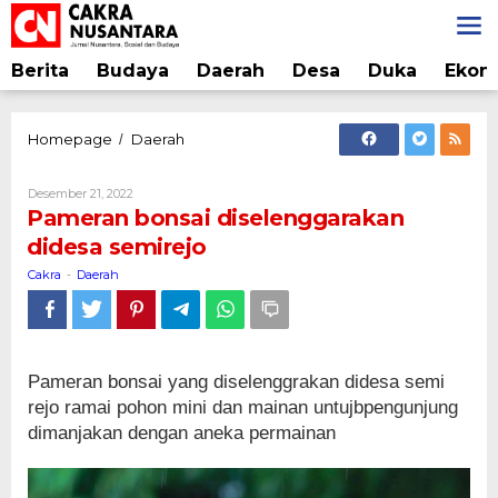
Lewati
ke
konten
Berita
Budaya
Daerah
Desa
Duka
Ekon
Pameran
Homepage
Daerah
/
bonsai
diselenggarakan
Oleh
Desember 21, 2022
didesa
Cakra
Pameran bonsai diselenggarakan
semirejo
didesa semirejo
Cakra
Daerah
-
Pameran bonsai yang diselenggrakan didesa semi
rejo ramai pohon mini dan mainan untujbpengunjung
dimanjakan dengan aneka permainan