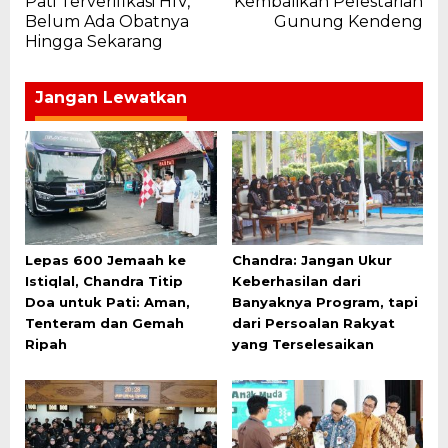
Pati Terverifikasi HIV,
Kembalikan Pelestarian
Belum Ada Obatnya
Gunung Kendeng
Hingga Sekarang
Jangan Lewatkan
Lepas 600 Jemaah ke
Chandra: Jangan Ukur
Istiqlal, Chandra Titip
Keberhasilan dari
Doa untuk Pati: Aman,
Banyaknya Program, tapi
Tenteram dan Gemah
dari Persoalan Rakyat
Ripah
yang Terselesaikan