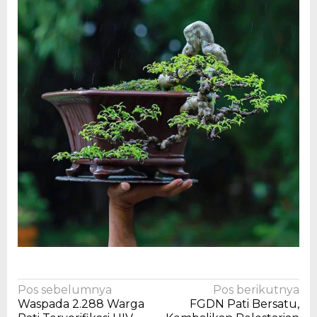
Navigasi
Pos sebelumnya
Pos berikutnya
Waspada 2.288 Warga
FGDN Pati Bersatu,
pos