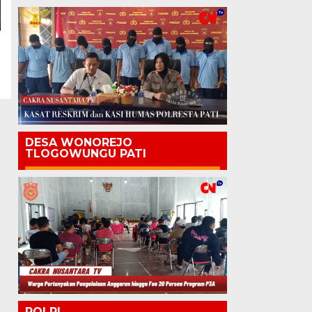
DESA WONOREJO
TLOGOWUNGU PATI
POLRI