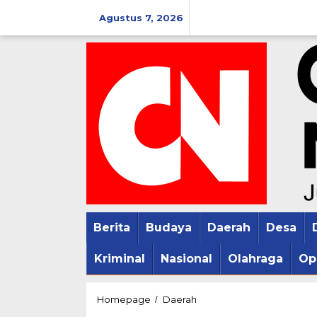
Lewati
Agustus 7, 2026
ke
konten
Berita
Budaya
Daerah
Desa
Kriminal
Nasional
Olahraga
Op
Henggar
Homepage
Daerah
/
Turut