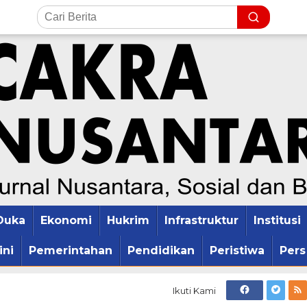
Duka
Ekonomi
Hukrim
Infrastruktur
Institusi
ini
Pemerintahan
Pendidikan
Peristiwa
Pers
Ikuti Kami