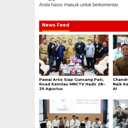
masuk
Anda harus
untuk berkomentar.
News Feed
Pawai Artis Siap Guncang Pati,
Chandr
Road Kemilau MNCTV Hadir 28–
Naik K
29 Agustus
AI