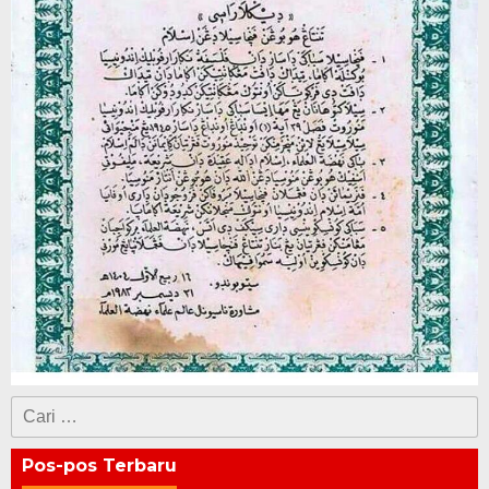
Cari
untuk:
Pos-pos Terbaru