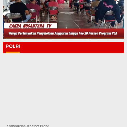
POLRI
Standarisasi Knalpot Brong