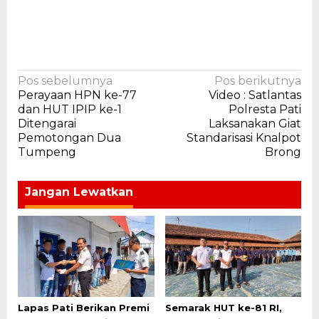
Navigasi
Pos sebelumnya
Pos berikutnya
Perayaan HPN ke-77
Video : Satlantas
pos
dan HUT IPIP ke-1
Polresta Pati
Ditengarai
Laksanakan Giat
Pemotongan Dua
Standarisasi Knalpot
Tumpeng
Brong
Jangan Lewatkan
Lapas Pati Berikan Premi
Semarak HUT ke-81 RI,