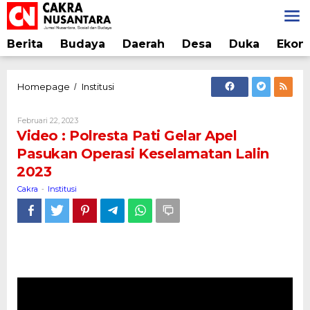
Lewati
ke
konten
Berita
Budaya
Daerah
Desa
Duka
Ekon
Video
Homepage
Institusi
/
:
Polresta
Oleh
Februari 22, 2023
Pati
Cakra
Video : Polresta Pati Gelar Apel
Gelar
Pasukan Operasi Keselamatan Lalin
Apel
2023
Pasukan
Operasi
Cakra
Institusi
-
Keselamatan
Lalin
2023