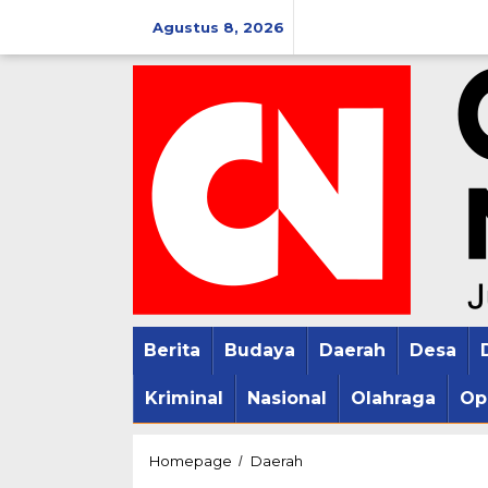
Lewati
Agustus 8, 2026
ke
konten
Berita
Budaya
Daerah
Desa
Kriminal
Nasional
Olahraga
Op
Hadiri
Homepage
Daerah
/
Musda