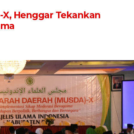
e-X, Henggar Tekankan
ama