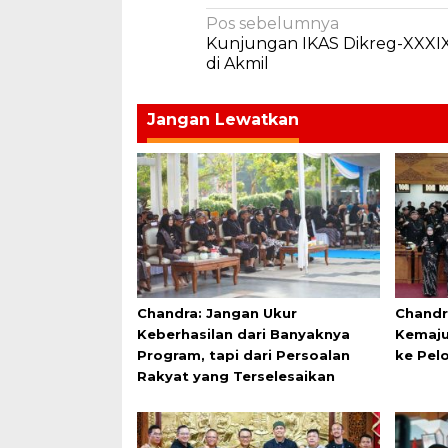
Navigasi
Pos sebelumnya
Kunjungan IKAS Dikreg-XXXI
pos
di Akmil
Jangan Lewatkan
Chandra: Jangan Ukur
Chandr
Keberhasilan dari Banyaknya
Kemaju
Program, tapi dari Persoalan
ke Pel
Rakyat yang Terselesaikan