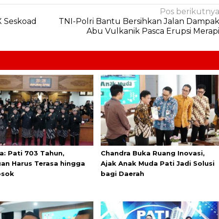
Pos berikutny
X Seskoad
TNI-Polri Bantu Bersihkan Jalan Dampa
Abu Vulkanik Pasca Erupsi Merap
a: Pati 703 Tahun,
Chandra Buka Ruang Inovasi,
an Harus Terasa hingga
Ajak Anak Muda Pati Jadi Solusi
osok
bagi Daerah