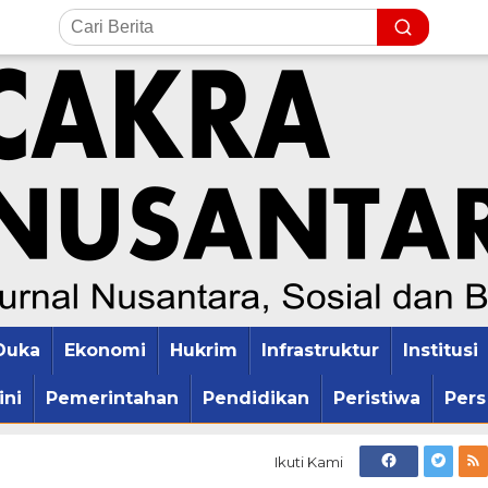
Duka
Ekonomi
Hukrim
Infrastruktur
Institusi
ini
Pemerintahan
Pendidikan
Peristiwa
Pers
Ikuti Kami