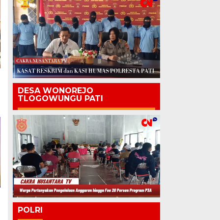
DESA WONOREJO
TLOGOWUNGU PATI
POLRI