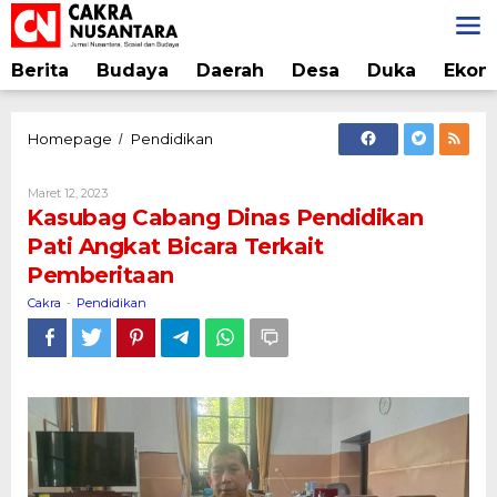
Lewati
ke
konten
Berita
Budaya
Daerah
Desa
Duka
Ekon
Kasubag
Homepage
Pendidikan
/
Cabang
Dinas
Oleh
Maret 12, 2023
Pendidikan
Cakra
Kasubag Cabang Dinas Pendidikan
Pati
Pati Angkat Bicara Terkait
Angkat
Pemberitaan
Bicara
Terkait
Cakra
Pendidikan
-
Pemberitaan