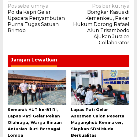
Navigasi
Pos sebelumnya
Pos berikutnya
Polda Kepri Gelar
Bongkar Kasus di
pos
Upacara Penyambutan
Kemenkeu, Pakar
Purna Tugas Satuan
Hukum Dorong Rafael
Brimob
Alun Trisambodo
Ajukan Justice
Collaborator
Jangan Lewatkan
Semarak HUT ke-81 RI,
Lapas Pati Gelar
Lapas Pati Gelar Pekan
Asesmen Calon Peserta
Olahraga, Warga Binaan
Maganghub Kemnaker,
Antusias Ikuti Berbagai
Siapkan SDM Muda
Lomba
Berkualitas