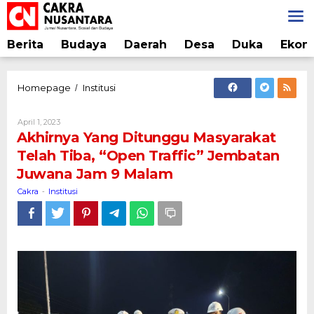
Lewati
ke
konten
Berita
Budaya
Daerah
Desa
Duka
Ekon
Akhirnya
Homepage
Institusi
/
Yang
Ditunggu
Oleh
April 1, 2023
Masyarakat
Cakra
Akhirnya Yang Ditunggu Masyarakat
Telah
Telah Tiba, “Open Traffic” Jembatan
Tiba,
Juwana Jam 9 Malam
"Open
Traffic"
Cakra
Institusi
-
Jembatan
Juwana
Jam
9
Malam