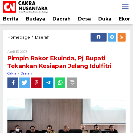
Lewati
ke
konten
Berita
Budaya
Daerah
Desa
Duka
Ekon
Pimpin
Homepage
Daerah
/
Rakor
Ekuinda,
Oleh
April 13, 2023
Pj
Cakra
Pimpin Rakor Ekuinda, Pj Bupati
Bupati
Tekankan Kesiapan Jelang Idulfitri
Tekankan
Kesiapan
Cakra
Daerah
-
Jelang
Idulfitri