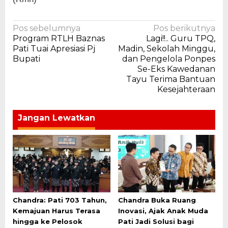
Navigasi
Pos sebelumnya
Pos berikutnya
Program RTLH Baznas
Lagi!!.. Guru TPQ,
pos
Pati Tuai Apresiasi Pj
Madin, Sekolah Minggu,
Bupati
dan Pengelola Ponpes
Se-Eks Kawedanan
Tayu Terima Bantuan
Kesejahteraan
Jangan Lewatkan
Chandra: Pati 703 Tahun,
Chandra Buka Ruang
Kemajuan Harus Terasa
Inovasi, Ajak Anak Muda
hingga ke Pelosok
Pati Jadi Solusi bagi