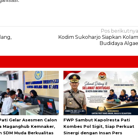
anisasi.
Pos berikutny
lang,
Kodim Sukoharjo Siapkan Kola
Budidaya Alga
Pati Gelar Asesmen Calon
FWP Sambut Kapolresta Pati
a Maganghub Kemnaker,
Kombes Pol Sigit, Siap Perkuat
n SDM Muda Berkualitas
Sinergi dengan Insan Pers