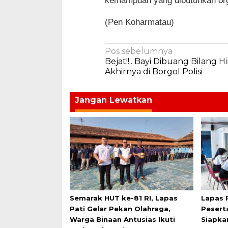
kemampuan yang dibutuhkan org
(Pen Koharmatau)
Navigasi
Pos sebelumnya
Bejat!!.. Bayi Dibuang Bilang Hi
pos
Akhirnya di Borgol Polisi
Jangan Lewatkan
Semarak HUT ke-81 RI, Lapas
Lapas 
Pati Gelar Pekan Olahraga,
Pesert
Warga Binaan Antusias Ikuti
Siapka