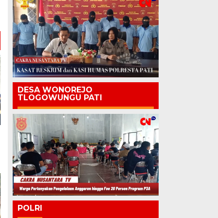
DESA WONOREJO
TLOGOWUNGU PATI
POLRI