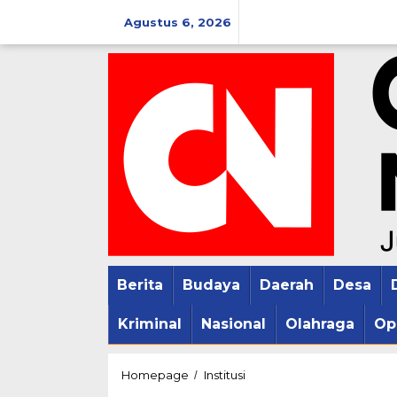
Lewati
Agustus 6, 2026
ke
konten
Berita
Budaya
Daerah
Desa
Kriminal
Nasional
Olahraga
Op
Putra
Homepage
Institusi
/
Dirren