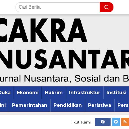
Duka
Ekonomi
Hukrim
Infrastruktur
Institusi
ini
Pemerintahan
Pendidikan
Peristiwa
Pers
Ikuti Kami