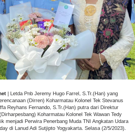
net
| Letda Pnb Jeremy Hugo Farrel, S.Tr.(Han) yang
Perencanaan (Dirren) Koharmatau Kolonel Tek Stevanus
affa Reyhans Fernando, S.Tr.(Han) putra dari Direktur
(Dirharpesbang) Koharmatau Kolonel Tek Wawan Tedy
tik menjadi Perwira Penerbang Muda TNI Angkatan Udara
ay di Lanud Adi Sutjipto Yogyakarta. Selasa (2/5/2023).