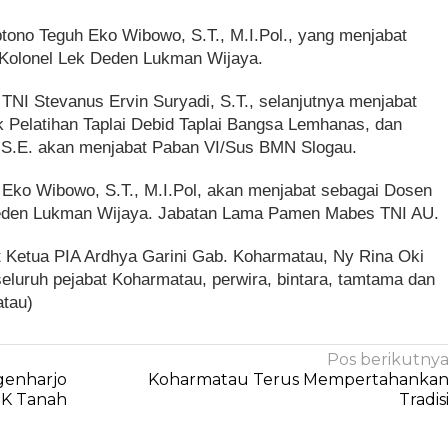
ptono Teguh Eko Wibowo, S.T., M.I.Pol., yang menjabat
 Kolonel Lek Deden Lukman Wijaya.
TNI Stevanus Ervin Suryadi, S.T., selanjutnya menjabat
k Pelatihan Taplai Debid Taplai Bangsa Lemhanas, dan
n, S.E. akan menjabat Paban VI/Sus BMN Slogau.
h Eko Wibowo, S.T., M.I.Pol, akan menjabat sebagai Dosen
eden Lukman Wijaya. Jabatan Lama Pamen Mabes TNI AU.
 Ketua PIA Ardhya Garini Gab. Koharmatau, Ny Rina Oki
eluruh pejabat Koharmatau, perwira, bintara, tamtama dan
tau)
Pos berikutny
genharjo
Koharmatau Terus Mempertahanka
RK Tanah
Tradis