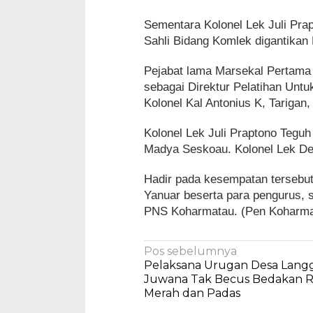
Sementara Kolonel Lek Juli Pra
Sahli Bidang Komlek digantikan
Pejabat lama Marsekal Pertama 
sebagai Direktur Pelatihan Untu
Kolonel Kal Antonius K, Tariga
Kolonel Lek Juli Praptono Tegu
Madya Seskoau. Kolonel Lek D
Hadir pada kesempatan tersebut
Yanuar beserta para pengurus, s
PNS Koharmatau. (Pen Koharma
Navigasi
Pos sebelumnya
Pelaksana Urugan Desa Lang
pos
Juwana Tak Becus Bedakan 
Merah dan Padas