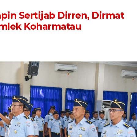
n Sertijab Dirren, Dirmat
omlek Koharmatau