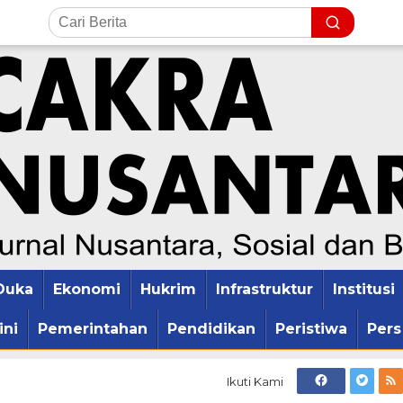
Duka
Ekonomi
Hukrim
Infrastruktur
Institusi
ini
Pemerintahan
Pendidikan
Peristiwa
Pers
Ikuti Kami