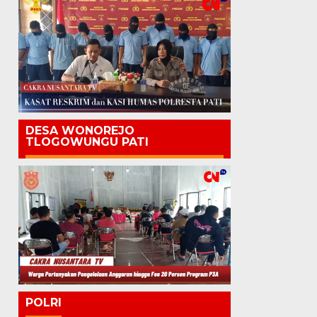
DESA WONOREJO
TLOGOWUNGU PATI
POLRI