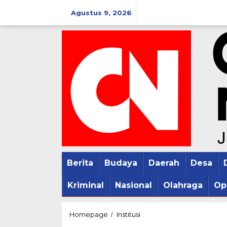
Lewati
Agustus 9, 2026
ke
konten
Berita
Budaya
Daerah
Desa
Kriminal
Nasional
Olahraga
Op
Dankoharmatau
Homepage
Institusi
/
Pimpin